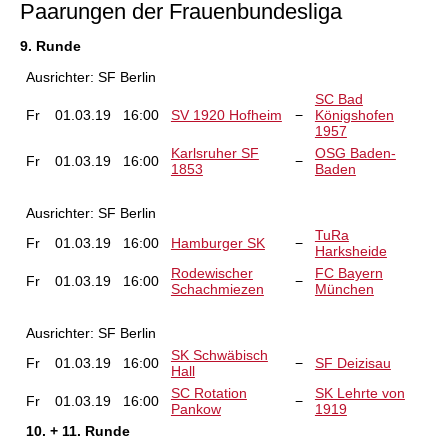
Paarungen der Frauenbundesliga
9. Runde
Ausrichter: SF Berlin
SC Bad
Fr
01.03.19
16:00
SV 1920 Hofheim
−
Königshofen
1957
Karlsruher SF
OSG Baden-
Fr
01.03.19
16:00
−
1853
Baden
Ausrichter: SF Berlin
TuRa
Fr
01.03.19
16:00
Hamburger SK
−
Harksheide
Rodewischer
FC Bayern
Fr
01.03.19
16:00
−
Schachmiezen
München
Ausrichter: SF Berlin
SK Schwäbisch
Fr
01.03.19
16:00
−
SF Deizisau
Hall
SC Rotation
SK Lehrte von
Fr
01.03.19
16:00
−
Pankow
1919
10. + 11. Runde