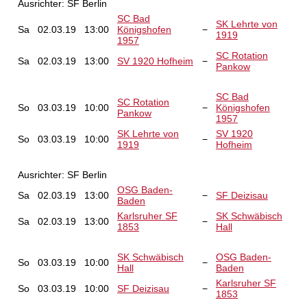
Ausrichter: SF Berlin
SC Bad
SK Lehrte von
Sa
02.03.19
13:00
Königshofen
−
1919
1957
SC Rotation
Sa
02.03.19
13:00
SV 1920 Hofheim
−
Pankow
SC Bad
SC Rotation
So
03.03.19
10:00
−
Königshofen
Pankow
1957
SK Lehrte von
SV 1920
So
03.03.19
10:00
−
1919
Hofheim
Ausrichter: SF Berlin
OSG Baden-
Sa
02.03.19
13:00
−
SF Deizisau
Baden
Karlsruher SF
SK Schwäbisch
Sa
02.03.19
13:00
−
1853
Hall
SK Schwäbisch
OSG Baden-
So
03.03.19
10:00
−
Hall
Baden
Karlsruher SF
So
03.03.19
10:00
SF Deizisau
−
1853