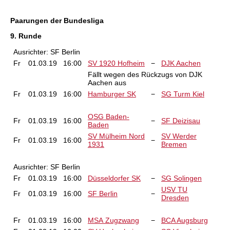
Paarungen der Bundesliga
9. Runde
Ausrichter: SF Berlin
Fr
01.03.19
16:00
SV 1920 Hofheim
−
DJK Aachen
Fällt wegen des Rückzugs von DJK
Aachen aus
Fr
01.03.19
16:00
Hamburger SK
−
SG Turm Kiel
OSG Baden-
Fr
01.03.19
16:00
−
SF Deizisau
Baden
SV Mülheim Nord
SV Werder
Fr
01.03.19
16:00
−
1931
Bremen
Ausrichter: SF Berlin
Fr
01.03.19
16:00
Düsseldorfer SK
−
SG Solingen
USV TU
Fr
01.03.19
16:00
SF Berlin
−
Dresden
Fr
01.03.19
16:00
MSA Zugzwang
−
BCA Augsburg