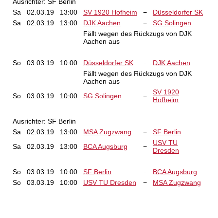
Ausrichter: SF Berlin
Sa
02.03.19
13:00
SV 1920 Hofheim
−
Düsseldorfer SK
Sa
02.03.19
13:00
DJK Aachen
−
SG Solingen
Fällt wegen des Rückzugs von DJK
Aachen aus
So
03.03.19
10:00
Düsseldorfer SK
−
DJK Aachen
Fällt wegen des Rückzugs von DJK
Aachen aus
SV 1920
So
03.03.19
10:00
SG Solingen
−
Hofheim
Ausrichter: SF Berlin
Sa
02.03.19
13:00
MSA Zugzwang
−
SF Berlin
USV TU
Sa
02.03.19
13:00
BCA Augsburg
−
Dresden
So
03.03.19
10:00
SF Berlin
−
BCA Augsburg
So
03.03.19
10:00
USV TU Dresden
−
MSA Zugzwang