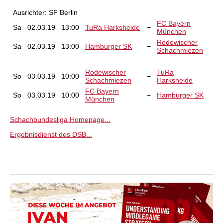
Ausrichter: SF Berlin
FC Bayern
Sa
02.03.19
13:00
TuRa Harksheide
−
München
Rodewischer
Sa
02.03.19
13:00
Hamburger SK
−
Schachmiezen
Rodewischer
TuRa
So
03.03.19
10:00
−
Schachmiezen
Harksheide
FC Bayern
So
03.03.19
10:00
−
Hamburger SK
München
Schachbundesliga Homepage...
Ergebnisdienst des DSB...