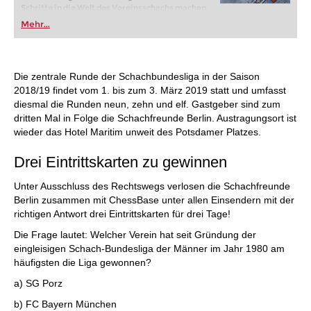
Schritte in die Welt des Vereinsschachs machen
oder bereits auf Turnierniveau spielen: Mit
Mehr...
FRITZ trainieren Sie effizienter, intelligenter und
individueller als je zuvor.
Die zentrale Runde der Schachbundesliga in der Saison
2018/19 findet vom 1. bis zum 3. März 2019 statt und umfasst
diesmal die Runden neun, zehn und elf. Gastgeber sind zum
dritten Mal in Folge die Schachfreunde Berlin. Austragungsort ist
wieder das Hotel Maritim unweit des Potsdamer Platzes.
Drei Eintrittskarten zu gewinnen
Unter Ausschluss des Rechtswegs verlosen die Schachfreunde
Berlin zusammen mit ChessBase unter allen Einsendern mit der
richtigen Antwort drei Eintrittskarten für drei Tage!
Die Frage lautet: Welcher Verein hat seit Gründung der
eingleisigen Schach-Bundesliga der Männer im Jahr 1980 am
häufigsten die Liga gewonnen?
a) SG Porz
b) FC Bayern München