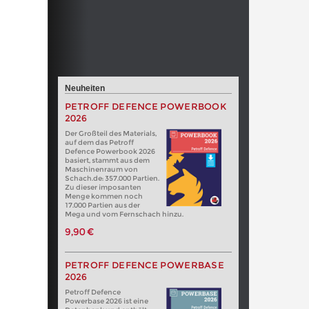
Neuheiten
PETROFF DEFENCE POWERBOOK
2026
Der Großteil des Materials,
auf dem das Petroff
Defence Powerbook 2026
basiert, stammt aus dem
Maschinenraum von
Schach.de: 357.000 Partien.
Zu dieser imposanten
Menge kommen noch
17.000 Partien aus der
Mega und vom Fernschach hinzu.
9,90 €
PETROFF DEFENCE POWERBASE
2026
Petroff Defence
Powerbase 2026 ist eine