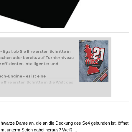
 Egal, ob Sie Ihre ersten Schritte in
achen oder bereits auf Turnierniveau
 effizienter, intelligenter und
ach-Engine – es ist eine
e Ihre ersten Schritte in die Welt des
eits auf Turnierniveau spielen: Mit
 intelligenter und individueller als je
schwarze Dame an, die an die Deckung des Se4 gebunden ist, öffnet
mt unterm Strich dabei heraus? Weiß ...