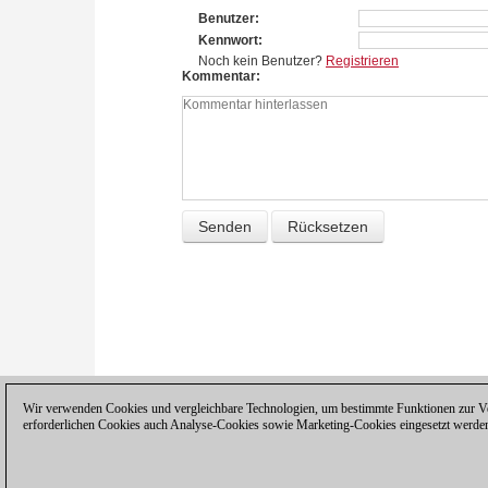
Benutzer
Kennwort
Noch kein Benutzer?
Registrieren
Kommentar
Wir verwenden Cookies und vergleichbare Technologien, um bestimmte Funktionen zur Ver
erforderlichen Cookies auch Analyse-Cookies sowie Marketing-Cookies eingesetzt werde
Datenschutzhinweis
|
Impressum
|
Ko
© 2017 ChessBase GmbH