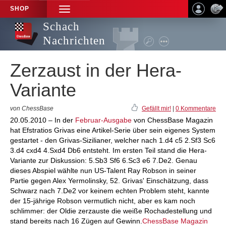
SHOP
TOGGLE
NAVIGATION
Schach
Nachrichten
Zerzaust in der Hera-
Variante
von ChessBase
Gefällt mir!
|
0 Kommentare
20.05.2010 – In der
Februar-Ausgabe
von ChessBase Magazin
hat Efstratios Grivas eine Artikel-Serie über sein eigenes System
gestartet - den Grivas-Sizilianer, welcher nach 1.d4 c5 2.Sf3 Sc6
3.d4 cxd4 4.Sxd4 Db6 entsteht. Im ersten Teil stand die Hera-
Variante zur Diskussion: 5.Sb3 Sf6 6.Sc3 e6 7.De2. Genau
dieses Abspiel wählte nun US-Talent Ray Robson in seiner
Partie gegen Alex Yermolinsky, 52. Grivas' Einschätzung, dass
Schwarz nach 7.De2 vor keinem echten Problem steht, kannte
der 15-jährige Robson vermutlich nicht, aber es kam noch
schlimmer: der Oldie zerzauste die weiße Rochadestellung und
stand bereits nach 16 Zügen auf Gewinn.
ChessBase Magazin