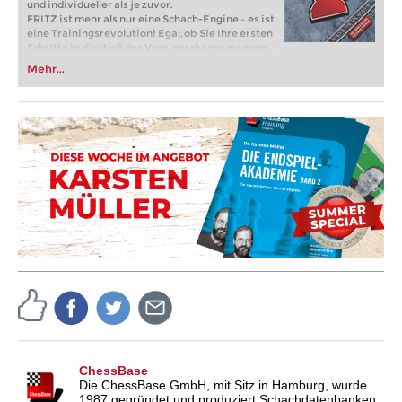
und individueller als je zuvor.
FRITZ ist mehr als nur eine Schach-Engine – es ist
eine Trainingsrevolution! Egal, ob Sie Ihre ersten
Schritte in die Welt des Vereinsschachs machen
oder bereits auf Turnierniveau spielen: Mit
Mehr...
FRITZ trainieren Sie effizienter, intelligenter und
individueller als je zuvor.
ChessBase
Die ChessBase GmbH, mit Sitz in Hamburg, wurde
1987 gegründet und produziert Schachdatenbanken