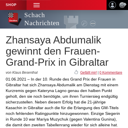
SHOP
TOGGLE
NAVIGATION
Schach
Nachrichten
Zhansaya Abdumalik
gewinnt den Frauen-
Grand-Prix in Gibraltar
von Klaus Besenthal
Gefällt mir!
|
0 Kommentare
01.06.2021 – In der 10. Runde des Grand Prix der Frauen in
Gibraltar hat sich Zhansaya Abdumalik am Dienstag mit einem
Kurzremis gegen Kateryna Lagno genau den halben Punkt
geholt, den sie noch benötigte, um ihren Turniersieg endgültig
sicherzustellen. Neben diesem Erfolg hat die 21-jährige
Kasachin in Gibraltar auch die für die Erlangung des GM-Titels
noch fehlenden Ratingpunkte hinzugewonnen. Einzige Siegerin
in Runde 10 war Mariya Muzychuk (gegen Valentina Gunina),
die damit den zweiten Tabellenrang wieder für sich alleine hat.