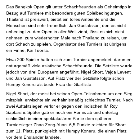
individueller als je zuvor.
Das Bangkok Open gilt unter Schachfreunden als Geheimtipp in
Bezug auf Turniere mit besonders guten Spielbedingungen.
Thailand ist preiswert, bietet ein tolles Ambiente und die
Menschen sind sehr freundlich. Jan Gustafsson, den es nicht
unbedingt zu den Open in aller Welt zieht, lässt es sich nicht
nehmen, zum wiederholten Male nach Thailand zu reisen, um
dort Schach zu spielen. Organisator des Turniers ist übrigens
ein Finne, Kai Tuorila.
Etwa 200 Spieler hatten sich zum Turnier angemeldet, darunter
naturgemäß viele asiatische Schachfreunde. Die Setzliste wurde
jedoch von drei Europäern angeführt, Nigel Short, Vajda Levent
und Jan Gustafsson. Auf Platz vier der Setzliste folgte schon
Humpy Koneru als beste Frau der Startliste.
Nigel Short, der meist bei seinen Open-Teilnahmen um den Sieg
mitspielt, erwischte ein verhältnismäßig schlechtes Turnier. Nach
zwei Auftaktsiegen verlor er gegen den indischen IM Roy
Saptarshi. Später gab er noch ein Remis ab und unterlag
schließlich in einer spektakulären Partie dem späteren
Turniersieger Zhao Zong-Yuan. 6,5 Punkte reichten für Short
zum 11. Platz, punktgleich mit Humpy Koneru, die einen Platz
vor dem Engländer landete.