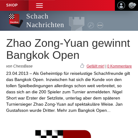
SHOP
TOGGLE
NAVIGATION
Schach
Nachrichten
Zhao Zong-Yuan gewinnt
Bangkok Open
von ChessBase
Gefällt mir!
|
0 Kommentare
23.04.2013 – Als Geheimtipp für reiselustige Schachfreunde gilt
das Bangkok Open. Inzwischen hat sich die Kunde von den
tollen Spielbedingungen allerdings schon weit verbreitet, so
dass sich an die 200 Spieler zum Turnier anmeldeten. Nigel
Short war Erster der Setzliste, unterlag aber dem späteren
Turniersieger Zhao Zong-Yuan auf spektakuläre Weise. Jan
Gustafsson wurde Dritter. Mehr zum Bangkok Open...