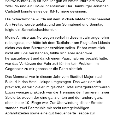
Shirov-Winter-Cup für Schüler gab es Amateurturniere sowie
zwei IM- und ein GM-Rundenturnier. Der Hamburger Jonathan
Carlstedt konnte eines der IM-Turniere gewinnen.
Die Schachwoche wurde mit dem Michail-Tal-Memorial beendet.
Am Freitag wurde geblitzt und am Sonnabend und Sonntag
folgte ein Schnellschachturnier.
Meine Anreise aus Norwegen verlief in diesem Jahr angenehm
reibungslos, nur hätte ich dem Taxifahrer am Flughafen Lidosta
nichts von dem Blitzturnier erzählen sollen. Er hat vermutlich
nicht allzu viel verstanden, fühlte sich aber irgendwie
herausgefordert und da ich einen Pauschalpreis bezahlt hatte,
war das Verkürzen der Fahrtzeit für ihn kein Problem. Im
Gegensatz zu mir genoss er die Fahrt sichtlich.
Das Memorial war in diesem Jahr vom Stadtteil Majori nach
Bulduri in das Hotel Lielupe umgezogen. Das war ziemlich
praktisch, da wir Spieler im gleichen Hotel untergebracht waren.
Etwas weniger praktisch war die Trennung der Turniere in zwei
Spielorte, wovon der eine ganz unten und der andere ganz
oben in der 10. Etage war. Zur Überwindung dieser Strecke
standen zwei Fahrstühle mit recht unregelmäßigen
Abfahrtszeiten sowie eine gut frequentierte Treppe zur