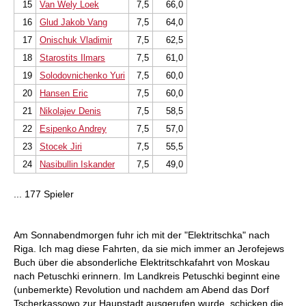
15
Van Wely Loek
7,5
66,0
16
Glud Jakob Vang
7,5
64,0
17
Onischuk Vladimir
7,5
62,5
18
Starostits Ilmars
7,5
61,0
19
Solodovnichenko Yuri
7,5
60,0
20
Hansen Eric
7,5
60,0
21
Nikolajev Denis
7,5
58,5
22
Esipenko Andrey
7,5
57,0
23
Stocek Jiri
7,5
55,5
24
Nasibullin Iskander
7,5
49,0
... 177 Spieler
Am Sonnabendmorgen fuhr ich mit der "Elektritschka" nach
Riga. Ich mag diese Fahrten, da sie mich immer an Jerofejews
Buch über die absonderliche Elektritschkafahrt von Moskau
nach Petuschki erinnern. Im Landkreis Petuschki beginnt eine
(unbemerkte) Revolution und nachdem am Abend das Dorf
Tscherkassowo zur Haupstadt ausgerufen wurde, schicken die