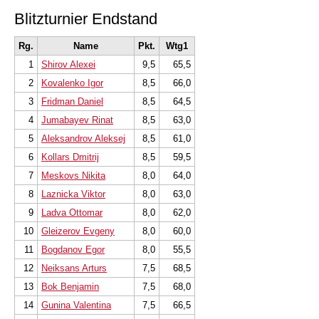
Blitzturnier Endstand
Rg.
Name
Pkt.
Wtg1
1
Shirov Alexei
9,5
65,5
2
Kovalenko Igor
8,5
66,0
3
Fridman Daniel
8,5
64,5
4
Jumabayev Rinat
8,5
63,0
5
Aleksandrov Aleksej
8,5
61,0
6
Kollars Dmitrij
8,5
59,5
7
Meskovs Nikita
8,0
64,0
8
Laznicka Viktor
8,0
63,0
9
Ladva Ottomar
8,0
62,0
10
Gleizerov Evgeny
8,0
60,0
11
Bogdanov Egor
8,0
55,5
12
Neiksans Arturs
7,5
68,5
13
Bok Benjamin
7,5
68,0
14
Gunina Valentina
7,5
66,5