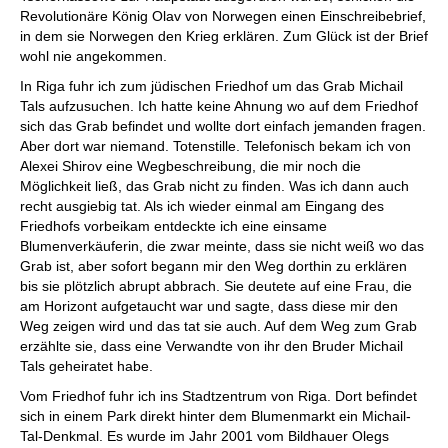
Revolutionäre König Olav von Norwegen einen Einschreibebrief,
in dem sie Norwegen den Krieg erklären. Zum Glück ist der Brief
wohl nie angekommen.
In Riga fuhr ich zum jüdischen Friedhof um das Grab Michail
Tals aufzusuchen. Ich hatte keine Ahnung wo auf dem Friedhof
sich das Grab befindet und wollte dort einfach jemanden fragen.
Aber dort war niemand. Totenstille. Telefonisch bekam ich von
Alexei Shirov eine Wegbeschreibung, die mir noch die
Möglichkeit ließ, das Grab nicht zu finden. Was ich dann auch
recht ausgiebig tat. Als ich wieder einmal am Eingang des
Friedhofs vorbeikam entdeckte ich eine einsame
Blumenverkäuferin, die zwar meinte, dass sie nicht weiß wo das
Grab ist, aber sofort begann mir den Weg dorthin zu erklären
bis sie plötzlich abrupt abbrach. Sie deutete auf eine Frau, die
am Horizont aufgetaucht war und sagte, dass diese mir den
Weg zeigen wird und das tat sie auch. Auf dem Weg zum Grab
erzählte sie, dass eine Verwandte von ihr den Bruder Michail
Tals geheiratet habe.
Vom Friedhof fuhr ich ins Stadtzentrum von Riga. Dort befindet
sich in einem Park direkt hinter dem Blumenmarkt ein Michail-
Tal-Denkmal. Es wurde im Jahr 2001 vom Bildhauer Olegs