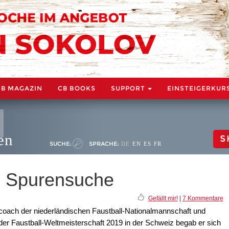
CB MAGAZIN
CB BOOKS
SUPPORT
EINSTEIGERKUR
en
S
SUCHE:
SPRACHE:
DE
EN
ES
FR
e Spurensuche
Gefällt mir!
|
7 Kommentare
coach der niederländischen Faustball-Nationalmannschaft und
der Faustball-Weltmeisterschaft 2019 in der Schweiz begab er sich