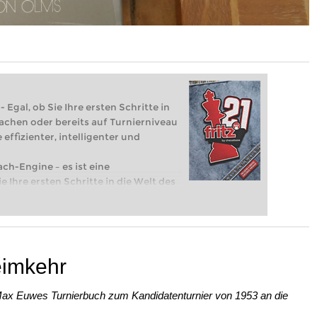
 Egal, ob Sie Ihre ersten Schritte in
achen oder bereits auf Turnierniveau
 effizienter, intelligenter und
ach-Engine – es ist eine
e Ihre ersten Schritte in die Welt des
eits auf Turnierniveau spielen: Mit
 intelligenter und individueller als je
eimkehr
ax Euwes Turnierbuch zum Kandidatenturnier von 1953 an die