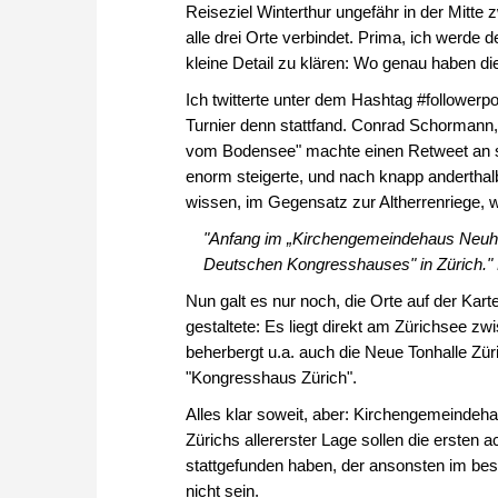
Reiseziel Winterthur ungefähr in der Mitt
alle drei Orte verbindet. Prima, ich werde d
kleine Detail zu klären: Wo genau haben d
Ich twitterte unter dem Hashtag #follower
Turnier denn stattfand. Conrad Schormann
vom Bodensee" machte einen Retweet an se
enorm steigerte, und nach knapp anderthal
wissen, im Gegensatz zur Altherrenriege, w
"Anfang im „Kirchengemeindehaus Neuh
Deutschen Kongresshauses" in Zürich." N
Nun galt es nur noch, die Orte auf der Kar
gestaltete: Es liegt direkt am Zürichsee z
beherbergt u.a. auch die Neue Tonhalle Züri
"Kongresshaus Zürich".
Alles klar soweit, aber: Kirchengemeind
Zürichs allererster Lage sollen die erste
stattgefunden haben, der ansonsten im best
nicht sein.