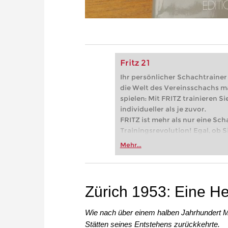
Fritz 21
Ihr persönlicher Schachtrainer -
die Welt des Vereinsschachs m
spielen: Mit FRITZ trainieren Sie
individueller als je zuvor.
FRITZ ist mehr als nur eine Sch
Trainingsrevolution! Egal, ob Si
Vereinsschachs machen oder ber
Mehr...
FRITZ trainieren Sie effizienter,
zuvor.
Zürich 1953: Eine H
Wie nach über einem halben Jahrhundert M
Stätten seines Entstehens zurückkehrte.