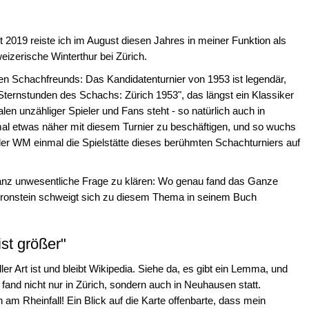
 2019 reiste ich im August diesen Jahres in meiner Funktion als
eizerische Winterthur bei Zürich.
eden Schachfreunds: Das Kandidatenturnier von 1953 ist legendär,
Sternstunden des Schachs: Zürich 1953", das längst ein Klassiker
alen unzähliger Spieler und Fans steht - so natürlich auch in
al etwas näher mit diesem Turnier zu beschäftigen, und so wuchs
er WM einmal die Spielstätte dieses berühmten Schachturniers auf
t ganz unwesentliche Frage zu klären: Wo genau fand das Ganze
d Bronstein schweigt sich zu diesem Thema in seinem Buch
ist größer"
ler Art ist und bleibt Wikipedia. Siehe da, es gibt ein Lemma, und
and nicht nur in Zürich, sondern auch in Neuhausen statt.
am Rheinfall! Ein Blick auf die Karte offenbarte, dass mein