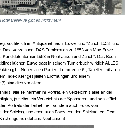
 Hotel Bellevue gibt es nicht mehr
t suchte ich im Antiquariat nach "Euwe" und "Zürich 1953" und
tur: Das, verzeihung: DAS Turnierbuch zu 1953 von Max Euwe
ts-Kandidatenturnier 1953 in Neuhausen und Zürich". Das Buch
eblingsbücher! Euwe trägt in seinem Turnierbuch wirklich ALLES
en gibt. Neben allen Partien (kommentiert!), Tabellen mit allen
nem Index aller gespielten Eröffnungen und einem
(!) sind dies vor allem:
iers, alle Teilnehmer im Porträt, ein Verzeichnis aller an der
igten, ja selbst ein Verzeichnis der Sponsoren, und schließlich
u den Porträts der Teilnehmer, sondern auch Fotos vom
er Spieler), und eben auch Fotos von den Spielstätten: Dem
m Kirchengemeindehaus Neuhausen!