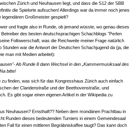
e zwischen Zürich und Neuhausen liegt, und dass die S12 der SBB
efinitiv die Spielorte aufsuchen! Allerdings war da immer noch jenes
ie legendären Großmeister gespielt?
power und fragte also in Runde, ob jemand wüsste, wo genau dieses
, Betreiber des besten deutschsprachigen Schachblogs "Perlen
ine Followerschaft, was die Reichweite meiner Frage natürlich
b Stunden war die Antwort der Deutschen Schachjugend da (ja, die
ie man mit Medien arbeitet):
ausen"- Ab Runde 8 dann Wechsel in den „Kammermusiksaal des
a bitte!
te zu finden, was sich für das Kongresshaus Zürich auch einfach
wischen der Claridenstraße und der Beethovenstraße, und
ch. Es gibt sogar einen eigenen Artikel in der Wikipedia zu
ehaus Neuhausen? Ernsthaft?? Neben dem mondänen Prachtbau in
n acht Runden dieses bedeutenden Turniers in einem Gemeindesaal
en Fall für einen mittleren Begräbniskaffee taugt? Das kann doch