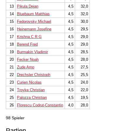
13
Pikula Dejan
4,5
32,0
14
Bluebaum Matthias
4,5
32,0
15
Fedorovsky Michael
4,5
30,0
16
Heinemann Josefine
4,5
29,5
17
Krishna C R G
4,5
29,0
18
Berend Fred
4,5
29,0
19
Burmakin Vladimir
4,5
28,5
20
Fecker Noah
4,5
28,0
21
Zude Arno
4,5
27,5
22
Drechsler Christoph
4,5
25,5
23
Curien Nicolas
4,5
24,0
24
Troyke Christian
4,5
22,0
25
Palozza Christian
4,5
19,5
26
Florescu Codrut-Constantin
4,0
28,0
98 Spieler
Partien