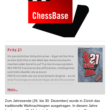
Fritz 21
Ihr persönlicher Schachtrainer - Egal, ob Sie Ihre
ersten Schritte in die Welt des Vereinsschachs
machen oder bereits auf Turnierniveau spielen:
Mit FRITZ trainieren Sie effizienter, intelligenter
und individueller als je zuvor.
FRITZ ist mehr als nur eine Schach-Engine – es ist
eine Trainingsrevolution! Egal, ob Sie Ihre ersten
Schritte in die Welt des Vereinsschachs machen
oder bereits auf Turnierniveau spielen: Mit
Mehr...
FRITZ trainieren Sie effizienter, intelligenter und
individueller als je zuvor.
Zum Jahresende (26. bis 30. Dezember) wurde in Zürich das
traditionelle Weihnachtsopen ausgetragen. In diesem Jahre