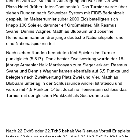
fand es zum 42. Mal statt. Austragungsort war das Crowne
Plaza Hotel (früher: Inter-Continental). Das Turnier wurde über
sieben Runden nach Schweizer System mit FIDE-Bedenkzeit
gespielt, Im Meisterturnier (über 2000 Elo) beteiligten sich
knapp 100 Spieler, darunter elf Großmeister. Mit Rasmus
Svane, Dennis Wagner, Matthias Blübaum und Josefine
Heinemann nahmen drei junge deutsche Nationalspieler und
eine Nationalspielerin teil.
Nach sieben Runden beendeten fünf Spieler das Turnier
punktgleich (5,5 P.). Dank bester Zweitwertung wurde der 18-
jährige Armenier Haik Martirosyan zum Sieger erklärt. Rasmus
Svane und Dennis Wagner kamen ebenfalls auf 5,5 Punkte und
belegten nach Zweitwertung Platz Zwei und Vier. Matthias
Blübuam unterlag in der Schlussrunde Andrei Istratescu und
wurde mit 4,5 Punkten 14ter. Josefine Heinemann schloss das
Turnier mit der gleichen Punktzahl als Sechzehnte ab.
Nach 22.Dxh5 oder 22.Txh5 behält Weiß etwas Vorteil Er spielte