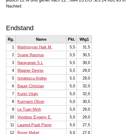
jedoch 22.f4 und geriet nach 22...fxe4 23.Lh3 Sc5 24.Kb1 e3 in
Nachteil.
Endstand
Rg.
Name
Pkt.
Wtg1
1
Martirosyan Haik M.
5,5
31,5
2
Svane Rasmus
5,5
30,5
3
Narayanan.S.L
5,5
30,0
4
Wagner Dennis
5,5
29,0
5
Istratescu Andrei
5,5
29,0
6
Bauer Christian
5,0
32,0
7
Kunin Vitaly
5,0
32,0
8
Kurmann Oliver
5,0
30,5
9
Le Tuan Minh
5,0
29,0
10
Vorobiov Evgeny E.
5,0
29,0
11
Laurent-Paoli Pierre
5,0
27,5
12
Boyer Mahel
5,0
27,0