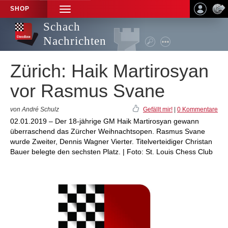
SHOP
TOGGLE
NAVIGATION
Schach
Nachrichten
Zürich: Haik Martirosyan
vor Rasmus Svane
von André Schulz
Gefällt mir!
|
0 Kommentare
02.01.2019 – Der 18-jährige GM Haik Martirosyan gewann
überraschend das Zürcher Weihnachtsopen. Rasmus Svane
wurde Zweiter, Dennis Wagner Vierter. Titelverteidiger Christan
Bauer belegte den sechsten Platz. | Foto: St. Louis Chess Club