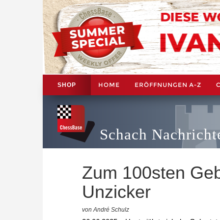
HOME
ERÖFFNUNGEN A-Z
SHOP
Schach Nachricht
Zum 100sten Geb
Unzicker
von André Schulz