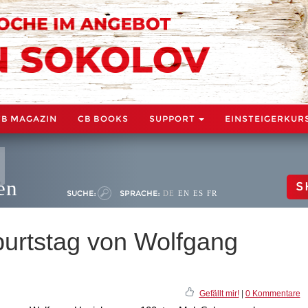
CB MAGAZIN
CB BOOKS
SUPPORT
EINSTEIGERKUR
en
S
SUCHE:
SPRACHE:
DE
EN
ES
FR
urtstag von Wolfgang
Gefällt mir!
|
0 Kommentare