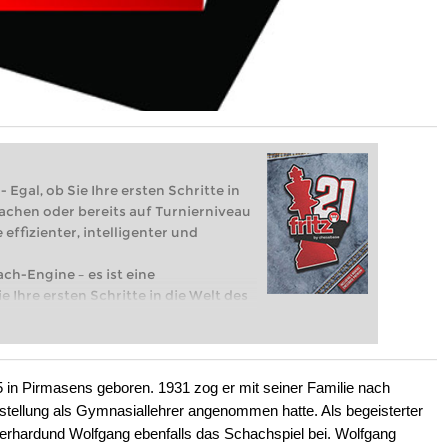
 Egal, ob Sie Ihre ersten Schritte in
achen oder bereits auf Turnierniveau
 effizienter, intelligenter und
ach-Engine – es ist eine
e Ihre ersten Schritte in die Welt des
eits auf Turnierniveau spielen: Mit
 intelligenter und individueller als je
in Pirmasens geboren. 1931 zog er mit seiner Familie nach
tellung als Gymnasiallehrer angenommen hatte. Als begeisterter
erhardund Wolfgang ebenfalls das Schachspiel bei. Wolfgang