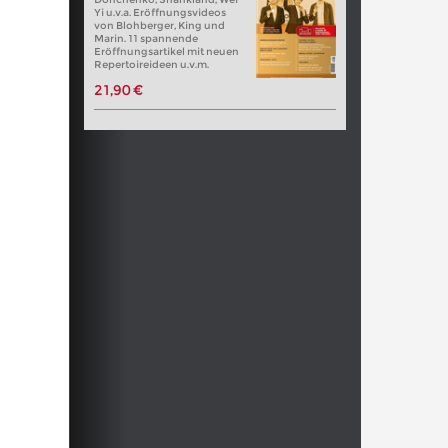
Yi u.v.a. Eröffnungsvideos
von Blohberger, King und
Marin. 11 spannende
Eröffnungsartikel mit neuen
Repertoireideen u.v.m.
21,90 €