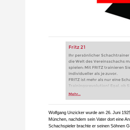
Fritz 21
Ihr persönlicher Schachtrainer -
die Welt des Vereinsschachs m
spielen: Mit FRITZ trainieren Sie
individueller als je zuvor.
FRITZ ist mehr als nur eine Sch
Trainingsrevolution! Egal, ob Si
Vereinsschachs machen oder ber
Mehr...
FRITZ trainieren Sie effizienter,
zuvor.
Wolfgang Unzicker wurde am 26. Juni 1925 
München, nachdem sein Vater dort eine Ans
Schachspieler brachte er seinen Söhnen G