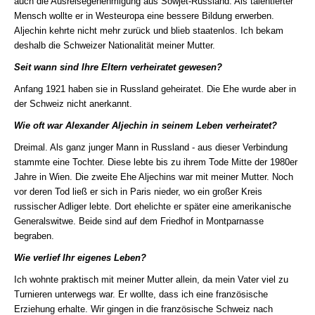
auch die Ausreisegenehmigung aus Sowjet-Russland. Als talentierter
Mensch wollte er in Westeuropa eine bessere Bildung erwerben.
Aljechin kehrte nicht mehr zurück und blieb staatenlos. Ich bekam
deshalb die Schweizer Nationalität meiner Mutter.
Seit wann sind Ihre Eltern verheiratet gewesen?
Anfang 1921 haben sie in Russland geheiratet. Die Ehe wurde aber in
der Schweiz nicht anerkannt.
Wie oft war Alexander Aljechin in seinem Leben verheiratet?
Dreimal. Als ganz junger Mann in Russland - aus dieser Verbindung
stammte eine Tochter. Diese lebte bis zu ihrem Tode Mitte der 1980er
Jahre in Wien. Die zweite Ehe Aljechins war mit meiner Mutter. Noch
vor deren Tod ließ er sich in Paris nieder, wo ein großer Kreis
russischer Adliger lebte. Dort ehelichte er später eine amerikanische
Generalswitwe. Beide sind auf dem Friedhof in Montparnasse
begraben.
Wie verlief Ihr eigenes Leben?
Ich wohnte praktisch mit meiner Mutter allein, da mein Vater viel zu
Turnieren unterwegs war. Er wollte, dass ich eine französische
Erziehung erhalte. Wir gingen in die französische Schweiz nach