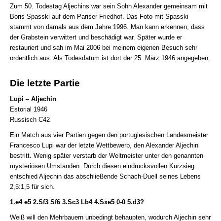
Zum 50. Todestag Aljechins war sein Sohn Alexander gemeinsam mit
Boris Spasski auf dem Pariser Friedhof. Das Foto mit Spasski
stammt von damals aus dem Jahre 1996. Man kann erkennen, dass
der Grabstein verwittert und beschädigt war. Später wurde er
restauriert und sah im Mai 2006 bei meinem eigenen Besuch sehr
ordentlich aus. Als Todesdatum ist dort der 25. März 1946 angegeben.
Die letzte Partie
Lupi – Aljechin
Estorial 1946
Russisch C42
Ein Match aus vier Partien gegen den portugiesischen Landesmeister
Francesco Lupi war der letzte Wettbewerb, den Alexander Aljechin
bestritt. Wenig später verstarb der Weltmeister unter den genannten
mysteriösen Umständen. Durch diesen eindrucksvollen Kurzsieg
entschied Aljechin das abschließende Schach-Duell seines Lebens
2,5:1,5 für sich.
1.e4 e5 2.Sf3 Sf6 3.Sc3 Lb4 4.Sxe5 0-0 5.d3?
Weiß will den Mehrbauern unbedingt behaupten, wodurch Aljechin sehr