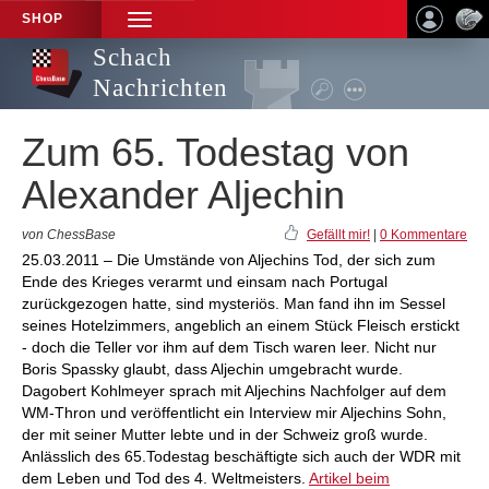
SHOP
TOGGLE
NAVIGATION
Schach
Nachrichten
Zum 65. Todestag von
Alexander Aljechin
von ChessBase
Gefällt mir!
|
0 Kommentare
25.03.2011 – Die Umstände von Aljechins Tod, der sich zum
Ende des Krieges verarmt und einsam nach Portugal
zurückgezogen hatte, sind mysteriös. Man fand ihn im Sessel
seines Hotelzimmers, angeblich an einem Stück Fleisch erstickt
- doch die Teller vor ihm auf dem Tisch waren leer. Nicht nur
Boris Spassky glaubt, dass Aljechin umgebracht wurde.
Dagobert Kohlmeyer sprach mit Aljechins Nachfolger auf dem
WM-Thron und veröffentlicht ein Interview mir Aljechins Sohn,
der mit seiner Mutter lebte und in der Schweiz groß wurde.
Anlässlich des 65.Todestag beschäftigte sich auch der WDR mit
dem Leben und Tod des 4. Weltmeisters.
Artikel beim