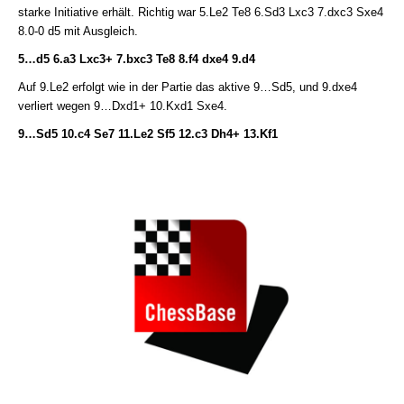
starke Initiative erhält. Richtig war 5.Le2 Te8 6.Sd3 Lxc3 7.dxc3 Sxe4
8.0-0 d5 mit Ausgleich.
5…d5 6.a3 Lxc3+ 7.bxc3 Te8 8.f4 dxe4 9.d4
Auf 9.Le2 erfolgt wie in der Partie das aktive 9…Sd5, und 9.dxe4
verliert wegen 9…Dxd1+ 10.Kxd1 Sxe4.
9…Sd5 10.c4 Se7 11.Le2 Sf5 12.c3 Dh4+ 13.Kf1