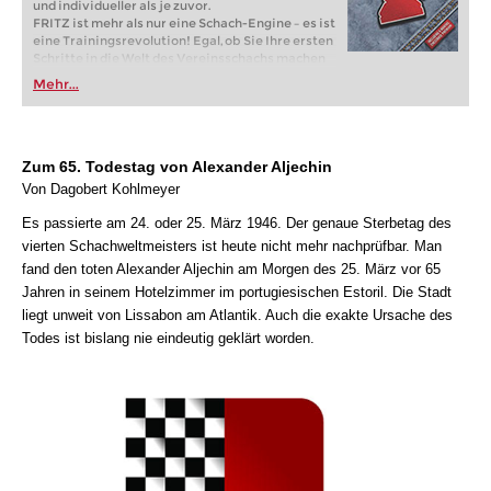
und individueller als je zuvor.
FRITZ ist mehr als nur eine Schach-Engine – es ist
eine Trainingsrevolution! Egal, ob Sie Ihre ersten
Schritte in die Welt des Vereinsschachs machen
oder bereits auf Turnierniveau spielen: Mit
Mehr...
FRITZ trainieren Sie effizienter, intelligenter und
individueller als je zuvor.
Zum 65. Todestag von Alexander Aljechin
Von Dagobert Kohlmeyer
Es passierte am 24. oder 25. März 1946. Der genaue Sterbetag des
vierten Schachweltmeisters ist heute nicht mehr nachprüfbar. Man
fand den toten Alexander Aljechin am Morgen des 25. März vor 65
Jahren in seinem Hotelzimmer im portugiesischen Estoril. Die Stadt
liegt unweit von Lissabon am Atlantik. Auch die exakte Ursache des
Todes ist bislang nie eindeutig geklärt worden.