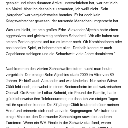
gespielt und einen dummen Artikel unterschrieben hat, war natürlich
ein Makel. Aber ihn deshalb zu ermorden, ich weiß nicht. Sein
„Vergehen“ war vergleichsweise harmlos. Er ist doch kein
Kriegsverbrecher gewesen, der tausende Menschen umgebracht hat.
Was uns bleibt, ist sein großes Erbe. Alexander Aljechin hatte einen
aggressiven und gleichzeitig schönen Schachstil. Wir alle haben von
seinen Partien gelernt und tun es immer noch. Ob Kombinationen oder
positionelles Spiel, er beherrschte alles. Deshalb konnte er auch
Capablanca schlagen und die Schachwelt viele Jahre dominieren."
Nachkommen des vierten Schachweltmeisters sucht man heute
vergeblich. Der einzige Sohn Aljechins starb 2009 im Alter von 89
Jahren. Er hieß auch Alexander und war kinderlos. Nur seine Witwe
Clärli lebt noch, sie wohnt in einem Seniorenheim im schweizerischen
Oberwil. Großmeister Lothar Schmid, ein Freund der Familie, hatte
glücklicherweise ihre Telefonnummer, so dass ich vor einigen Tagen
mit ihr sprechen konnte. Die 87-jährige Clärli freute sich über meinen
Anruf und erinnerte sich noch an viele Begegnungen. Wir trafen uns
einige Male bei den Dortmunder Schachtagen sowie bei anderen
Turnieren. Wenn ein WM-Finale in der Schweiz stattfand, waren