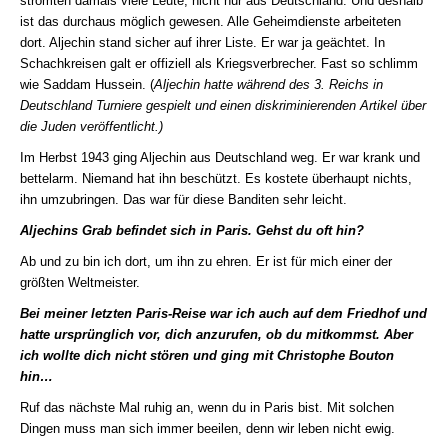
strömten damals viele Leute, nicht nur aus Deutschland. Und deshalb
ist das durchaus möglich gewesen. Alle Geheimdienste arbeiteten
dort. Aljechin stand sicher auf ihrer Liste. Er war ja geächtet. In
Schachkreisen galt er offiziell als Kriegsverbrecher. Fast so schlimm
wie Saddam Hussein. (
Aljechin hatte während des 3. Reichs in
Deutschland Turniere gespielt und einen diskriminierenden Artikel über
die Juden veröffentlicht.)
Im Herbst 1943 ging Aljechin aus Deutschland weg. Er war krank und
bettelarm. Niemand hat ihn beschützt. Es kostete überhaupt nichts,
ihn umzubringen. Das war für diese Banditen sehr leicht.
Aljechins Grab befindet sich in Paris. Gehst du oft hin?
Ab und zu bin ich dort, um ihn zu ehren. Er ist für mich einer der
größten Weltmeister.
Bei meiner letzten Paris-Reise war ich auch auf dem Friedhof und
hatte ursprünglich vor, dich anzurufen, ob du mitkommst. Aber
ich wollte dich nicht stören und ging mit Christophe Bouton
hin…
Ruf das nächste Mal ruhig an, wenn du in Paris bist. Mit solchen
Dingen muss man sich immer beeilen, denn wir leben nicht ewig.