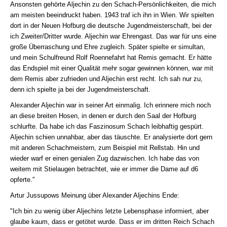
Ansonsten gehörte Aljechin zu den Schach-Persönlichkeiten, die mich
am meisten beeindruckt haben. 1943 traf ich ihn in Wien. Wir spielten
dort in der Neuen Hofburg die deutsche Jugendmeisterschaft, bei der
ich Zweiter/Dritter wurde. Aljechin war Ehrengast. Das war für uns eine
große Überraschung und Ehre zugleich. Später spielte er simultan,
und mein Schulfreund Rolf Roennefahrt hat Remis gemacht. Er hätte
das Endspiel mit einer Qualität mehr sogar gewinnen können, war mit
dem Remis aber zufrieden und Aljechin erst recht. Ich sah nur zu,
denn ich spielte ja bei der Jugendmeisterschaft.
Alexander Aljechin war in seiner Art einmalig. Ich erinnere mich noch
an diese breiten Hosen, in denen er durch den Saal der Hofburg
schlurfte. Da habe ich das Faszinosum Schach leibhaftig gespürt.
Aljechin schien unnahbar, aber das täuschte. Er analysierte dort gern
mit anderen Schachmeistern, zum Beispiel mit Rellstab. Hin und
wieder warf er einen genialen Zug dazwischen. Ich habe das von
weitem mit Stielaugen betrachtet, wie er immer die Dame auf d6
opferte."
Artur Jussupows Meinung über Alexander Aljechins Ende:
"Ich bin zu wenig über Aljechins letzte Lebensphase informiert, aber
glaube kaum, dass er getötet wurde. Dass er im dritten Reich Schach