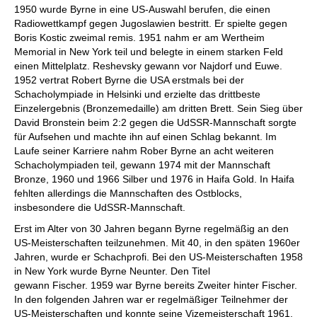
1950 wurde Byrne in eine US-Auswahl berufen, die einen
Radiowettkampf gegen Jugoslawien bestritt. Er spielte gegen
Boris Kostic zweimal remis. 1951 nahm er am Wertheim
Memorial in New York teil und belegte in einem starken Feld
einen Mittelplatz. Reshevsky gewann vor Najdorf und Euwe.
1952 vertrat Robert Byrne die USA erstmals bei der
Schacholympiade in Helsinki und erzielte das drittbeste
Einzelergebnis (Bronzemedaille) am dritten Brett. Sein Sieg über
David Bronstein beim 2:2 gegen die UdSSR-Mannschaft sorgte
für Aufsehen und machte ihn auf einen Schlag bekannt. Im
Laufe seiner Karriere nahm Rober Byrne an acht weiteren
Schacholympiaden teil, gewann 1974 mit der Mannschaft
Bronze, 1960 und 1966 Silber und 1976 in Haifa Gold. In Haifa
fehlten allerdings die Mannschaften des Ostblocks,
insbesondere die UdSSR-Mannschaft.
Erst im Alter von 30 Jahren begann Byrne regelmäßig an den
US-Meisterschaften teilzunehmen. Mit 40, in den späten 1960er
Jahren, wurde er Schachprofi. Bei den US-Meisterschaften 1958
in New York wurde Byrne Neunter. Den Titel
gewann Fischer. 1959 war Byrne bereits Zweiter hinter Fischer.
In den folgenden Jahren war er regelmäßiger Teilnehmer der
US-Meisterschaften und konnte seine Vizemeisterschaft 1961,