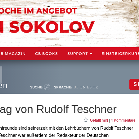
CB MAGAZIN
CB BOOKS
SUPPORT
EINSTEIGERKUR
en
S
SUCHE:
SPRACHE:
DE
EN
ES
FR
ag von Rudolf Teschner
Gefällt mir!
|
4 Kommentare
chfreunde sind seinerzeit mit den Lehrbüchern von Rudolf Teschner
 Teschner war außerdem der Redakteur der Deutschen