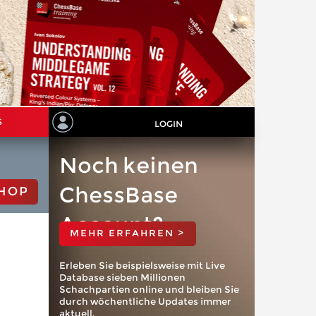
S
LOGIN
Noch keinen
ChessBase
HOP
Account?
MEHR ERFAHREN >
Erleben Sie beispielsweise mit Live
Database sieben Millionen
Schachpartien online und bleiben Sie
durch wöchentliche Updates immer
aktuell.