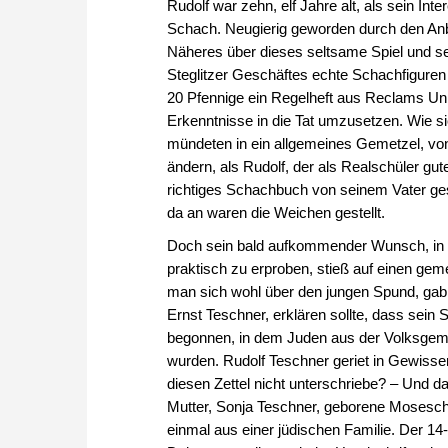
Rudolf war zehn, elf Jahre alt, als sein Int
Schach. Neugierig geworden durch den Anbl
Näheres über dieses seltsame Spiel und se
Steglitzer Geschäftes echte Schachfigure
20 Pfennige ein Regelheft aus Reclams Un
Erkenntnisse in die Tat umzusetzen. Wie sic
mündeten in ein allgemeines Gemetzel, von 
ändern, als Rudolf, der als Realschüler gu
richtiges Schachbuch von seinem Vater g
da an waren die Weichen gestellt.
Doch sein bald aufkommender Wunsch, in 
praktisch zu erproben, stieß auf einen gem
man sich wohl über den jungen Spund, gab i
Ernst Teschner, erklären sollte, dass sein 
begonnen, in dem Juden aus der Volksgem
wurden. Rudolf Teschner geriet in Gewissen
diesen Zettel nicht unterschriebe? – Und d
Mutter, Sonja Teschner, geborene Mosescht
einmal aus einer jüdischen Familie. Der 14-