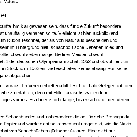
s Vaters.
er
, dürfte ihm klar gewesen sein, dass für die Zukunft besondere
unauffällig verhalten sollte. Vielleicht ist hier, rückblickend
rum Rudolf Teschner, der als von Natur aus bescheiden und
 sehr im Hintergrund hielt, schachpolitische Debatten mied und
ollte, obwohl siebenmaliger Berliner Meister, obwohl
ett 1 der deutschen Olympiamannschaft 1952 und obwohl er zum
r in Stockholm 1962 ein vielbeachtetes Remis abrang, von seiner
 ganz abgesehen.
eit voraus. Im Verein erhielt Rudolf Teschner bald Gelegenheit, den
ibe zu erfahren, denn mit Hilfe Tarraschs war er dem
iniges voraus. Es dauerte nicht lange, bis er sich über den Verein
en Schachbundes und insbesondere die antijüdische Propaganda
dem Papier und wurde nicht so konsequent umgesetzt, wie die Nazis
erbot von Schachbüchern jüdischer Autoren. Eine nicht nur