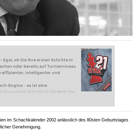
 Egal, ob Sie Ihre ersten Schritte in
achen oder bereits auf Turnierniveau
 effizienter, intelligenter und
ach-Engine – es ist eine
e Ihre ersten Schritte in die Welt des
eits auf Turnierniveau spielen: Mit
 intelligenter und individueller als je
hien im Schachkalender 2002 anlässlich des 80sten Geburtstages
dlicher Genehmigung.