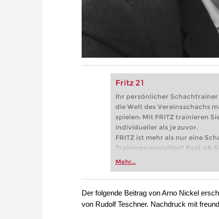
Fritz 21
Ihr persönlicher Schachtrainer -
die Welt des Vereinsschachs m
spielen: Mit FRITZ trainieren Sie
individueller als je zuvor.
FRITZ ist mehr als nur eine Sch
Trainingsrevolution! Egal, ob Si
Vereinsschachs machen oder ber
Mehr...
FRITZ trainieren Sie effizienter,
zuvor.
Der folgende Beitrag von Arno Nickel ersc
von Rudolf Teschner. Nachdruck mit freun