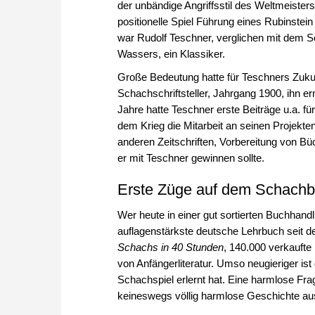
der unbändige Angriffsstil des Weltmeisters
positionelle Spiel Führung eines Rubinste
war Rudolf Teschner, verglichen mit dem Sc
Wassers, ein Klassiker.
Große Bedeutung hatte für Teschners Zukunf
Schachschriftsteller, Jahrgang 1900, ihn e
Jahre hatte Teschner erste Beiträge u.a. fü
dem Krieg die Mitarbeit an seinen Projekte
anderen Zeitschriften, Vorbereitung von B
er mit Teschner gewinnen sollte.
Erste Züge auf dem Schachbr
Wer heute in einer gut sortierten Buchhand
auflagenstärkste deutsche Lehrbuch seit d
Schachs in 40 Stunden
, 140.000 verkaufte 
von Anfängerliteratur. Umso neugieriger ist
Schachspiel erlernt hat. Eine harmlose Frage
keineswegs völlig harmlose Geschichte aus