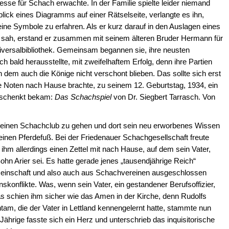
eresse für Schach erwachte. In der Familie spielte leider niemand
ick eines Diagramms auf einer Rätselseite, verlangte es ihn,
ine Symbole zu erfahren. Als er kurz darauf in den Auslagen eines
n sah, erstand er zusammen mit seinem älteren Bruder Hermann für
iversalbibliothek. Gemeinsam begannen sie, ihre neusten
h bald herausstellte, mit zweifelhaftem Erfolg, denn ihre Partien
dem auch die Könige nicht verschont blieben. Das sollte sich erst
te Noten nach Hause brachte, zu seinem 12. Geburtstag, 1934, ein
eschenkt bekam:
Das Schachspiel
von Dr. Siegbert Tarrasch. Von
einen Schachclub zu gehen und dort sein neu erworbenes Wissen
einen Pferdefuß. Bei der Friedenauer Schachgesellschaft freute
hm allerdings einen Zettel mit nach Hause, auf dem sein Vater,
Sohn Arier sei. Es hatte gerade jenes „tausendjährige Reich“
einschaft und also auch aus Schachvereinen ausgeschlossen
skonflikte. Was, wenn sein Vater, ein gestandener Berufsoffizier,
as schien ihm sicher wie das Amen in der Kirche, denn Rudolfs
am, die der Vater in Lettland kennengelernt hatte, stammte nun
Jährige fasste sich ein Herz und unterschrieb das inquisitorische