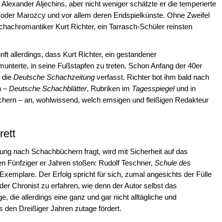
 Alexander Aljechins, aber nicht weniger schätzte er die temperierte
in oder Marozcy und vor allem deren Endspielkünste. Ohne Zweifel
hachromantiker Kurt Richter, ein Tarrasch-Schüler reinsten
t allerdings, dass Kurt Richter, ein gestandener
rmunterte, in seine Fußstapfen zu treten. Schon Anfang der 40er
r die
Deutsche Schachzeitung
verfasst. Richter bot ihm bald nach
n –
Deutsche Schachblätter
, Rubriken im
Tagesspiegel
und in
üchern – an, wohlwissend, welch emsigen und fleißigen Redakteur
ett
lung nach Schachbüchern fragt, wird mit Sicherheit auf das
en Fünfziger er Jahren stoßen: Rudolf Teschner,
Schule des
Exemplare. Der Erfolg spricht für sich, zumal angesichts der Fülle
 der Chronist zu erfahren, wie denn der Autor selbst das
, die allerdings eine ganz und gar nicht alltägliche und
 den Dreißiger Jahren zutage fördert.