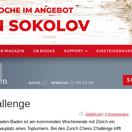
CB MAGAZIN
CB BOOKS
SUPPORT
EINSTEIGERKUR
en
S
SUCHE:
SPRACHE:
DE
EN
ES
FR
llenge
Gefällt mir!
|
0 Kommentare
Baden-Baden ist am kommenden Wochenende mit Zürich ein
auplatz eines Topturniers. Bei den Zurich Chess Challenge trifft