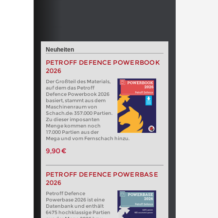
Neuheiten
PETROFF DEFENCE POWERBOOK
2026
Der Großteil des Materials,
auf dem das Petroff
Defence Powerbook 2026
basiert, stammt aus dem
Maschinenraum von
Schach.de: 357.000 Partien.
Zu dieser imposanten
Menge kommen noch
17.000 Partien aus der
Mega und vom Fernschach hinzu.
9,90 €
PETROFF DEFENCE POWERBASE
2026
Petroff Defence
Powerbase 2026 ist eine
Datenbank und enthält
6475 hochklassige Partien