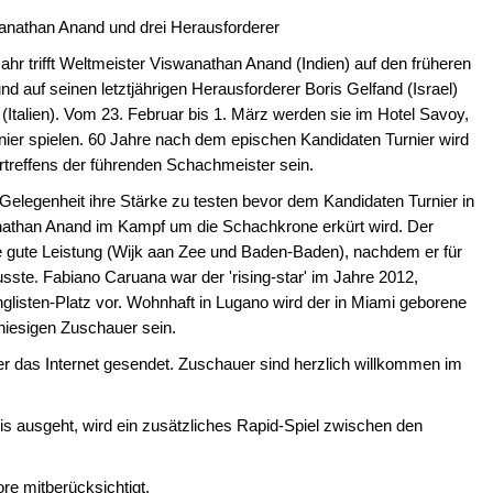
anathan Anand und drei Herausforderer
ahr trifft Weltmeister Viswanathan Anand (Indien) auf den früheren
d auf seinen letztjährigen Herausforderer Boris Gelfand (Israel)
Italien). Vom 23. Februar bis 1. März werden sie im Hotel Savoy,
nier spielen. 60 Jahre nach dem epischen Kandidaten Turnier wird
rtreffens der führenden Schachmeister sein.
 Gelegenheit ihre Stärke zu testen bevor dem Kandidaten Turnier in
nathan Anand im Kampf um die Schachkrone erkürt wird. Der
ne gute Leistung (Wijk aan Zee und Baden-Baden), nachdem er für
ste. Fabiano Caruana war der 'rising-star' im Jahre 2012,
nglisten-Platz vor. Wohnhaft in Lugano wird der in Miami geborene
r hiesigen Zuschauer sein.
r das Internet gesendet. Zuschauer sind herzlich willkommen im
s ausgeht, wird ein zusätzliches Rapid-Spiel zwischen den
re mitberücksichtigt.