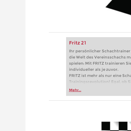
Fritz 21
Ihr persönlicher Schachtrainer -
die Welt des Vereinsschachs m
spielen: Mit FRITZ trainieren Sie
individueller als je zuvor.
FRITZ ist mehr als nur eine Sch
Trainingsrevolution! Egal, ob Si
Vereinsschachs machen oder ber
Mehr...
FRITZ trainieren Sie effizienter,
zuvor.