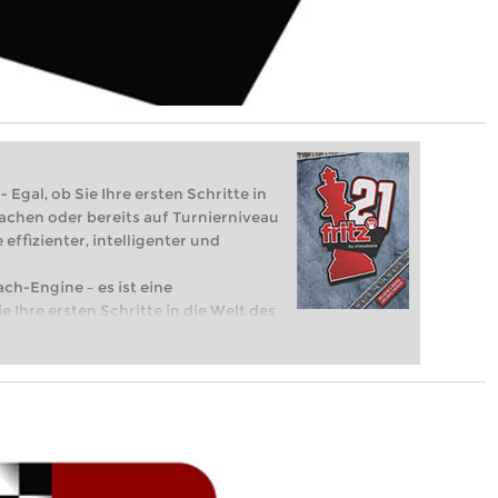
 Egal, ob Sie Ihre ersten Schritte in
achen oder bereits auf Turnierniveau
 effizienter, intelligenter und
ach-Engine – es ist eine
e Ihre ersten Schritte in die Welt des
eits auf Turnierniveau spielen: Mit
 intelligenter und individueller als je