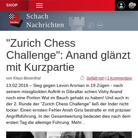
SHOP
TOGGLE
NAVIGATION
Schach
Nachrichten
"Zurich Chess
Challenge": Anand glänzt
mit Kurzpartie
von Klaus Besenthal
Gefällt mir!
|
2 Kommentare
13.02.2016 – Sieg gegen Levon Aronian in 19 Zügen - nach
seinem missglückten Auftritt in Gibraltar schien Vishy Anand
noch eine Portion Wut im Bauch gehabt zu haben! Und auch in
der 2. Runde der "Zurich Chess Challenge" ließ der Inder nicht
locker: Einen ernsten Fehler Anish Giris bestrafte er mit präziser
Angriffsführung. In der Gesamtwertung bedeutet dies nach dem
ersten Tag die alleinige Führung. Mehr...