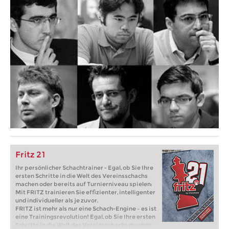
Fritz 21
Ihr persönlicher Schachtrainer - Egal, ob Sie Ihre
ersten Schritte in die Welt des Vereinsschachs
machen oder bereits auf Turnierniveau spielen:
Mit FRITZ trainieren Sie effizienter, intelligenter
und individueller als je zuvor.
FRITZ ist mehr als nur eine Schach-Engine – es ist
eine Trainingsrevolution! Egal, ob Sie Ihre ersten
Schritte in die Welt des Vereinsschachs machen