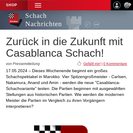
SHOP
TOGGLE
NAVIGATION
Schach
Nachrichten
Zurück in die Zukunft mit
Casablanca Schach!
von Pressemitteilung
Gefällt mir!
|
0 Kommentare
17.05.2024 – Dieses Wochenende beginnt ein großes
Schachspektakel in Marokko. Vier Spitzengroßmeister - Carlsen,
Nakamura, Anand und Amin - werden die neue "Casablanca-
Schachvariante" testen. Die Partien beginnen mit ausgewählten
Stellungen aus historischen Partien. Wie werden die modernen
Meister die Partien im Vergleich zu ihren Vorgängern
interpretieren?