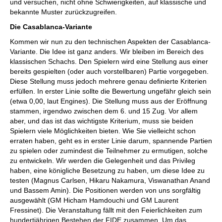
und versuchen, nicht ohne Schwierigkeiten, auf klassische und
bekannte Muster zurückzugreifen.
Die Casablanca-Variante
Kommen wir nun zu den technischen Aspekten der Casablanca-
Variante. Die Idee ist ganz anders. Wir bleiben im Bereich des
klassischen Schachs. Den Spielern wird eine Stellung aus einer
bereits gespielten (oder auch vorstellbaren) Partie vorgegeben.
Diese Stellung muss jedoch mehrere genau definierte Kriterien
erfüllen. In erster Linie sollte die Bewertung ungefähr gleich sein
(etwa 0,00, laut Engines). Die Stellung muss aus der Eröffnung
stammen, irgendwo zwischen dem 6. und 15 Zug. Vor allem
aber, und das ist das wichtigste Kriterium, muss sie beiden
Spielern viele Möglichkeiten bieten. Wie Sie vielleicht schon
erraten haben, geht es in erster Linie darum, spannende Partien
zu spielen oder zumindest die Teilnehmer zu ermutigen, solche
zu entwickeln. Wir werden die Gelegenheit und das Privileg
haben, eine königliche Besetzung zu haben, um diese Idee zu
testen (Magnus Carlsen, Hikaru Nakamura, Viswanathan Anand
und Bassem Amin). Die Positionen werden von uns sorgfältig
ausgewählt (GM Hicham Hamdouchi und GM Laurent
Fressinet). Die Veranstaltung fällt mit den Feierlichkeiten zum
hundertjährigen Bestehen der FIDE zusammen. Um das