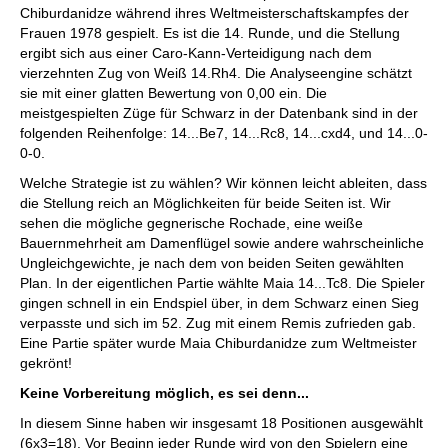
Chiburdanidze während ihres Weltmeisterschaftskampfes der
Frauen 1978 gespielt. Es ist die 14. Runde, und die Stellung
ergibt sich aus einer Caro-Kann-Verteidigung nach dem
vierzehnten Zug von Weiß 14.Rh4. Die Analyseengine schätzt
sie mit einer glatten Bewertung von 0,00 ein. Die
meistgespielten Züge für Schwarz in der Datenbank sind in der
folgenden Reihenfolge: 14...Be7, 14...Rc8, 14...cxd4, und 14...0-
0-0.
Welche Strategie ist zu wählen? Wir können leicht ableiten, dass
die Stellung reich an Möglichkeiten für beide Seiten ist. Wir
sehen die mögliche gegnerische Rochade, eine weiße
Bauernmehrheit am Damenflügel sowie andere wahrscheinliche
Ungleichgewichte, je nach dem von beiden Seiten gewählten
Plan. In der eigentlichen Partie wählte Maia 14...Tc8. Die Spieler
gingen schnell in ein Endspiel über, in dem Schwarz einen Sieg
verpasste und sich im 52. Zug mit einem Remis zufrieden gab.
Eine Partie später wurde Maia Chiburdanidze zum Weltmeister
gekrönt!
Keine Vorbereitung möglich, es sei denn...
In diesem Sinne haben wir insgesamt 18 Positionen ausgewählt
(6x3=18). Vor Beginn jeder Runde wird von den Spielern eine