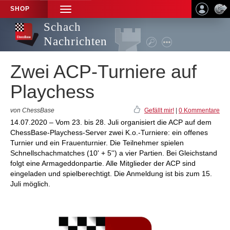
SHOP
TOGGLE
NAVIGATION
Schach
Nachrichten
Zwei ACP-Turniere auf
Playchess
von ChessBase
Gefällt mir!
|
0 Kommentare
14.07.2020 – Vom 23. bis 28. Juli organisiert die ACP auf dem
ChessBase-Playchess-Server zwei K.o.-Turniere: ein offenes
Turnier und ein Frauenturnier. Die Teilnehmer spielen
Schnellschachmatches (10' + 5'') a vier Partien. Bei Gleichstand
folgt eine Armageddonpartie. Alle Mitglieder der ACP sind
eingeladen und spielberechtigt. Die Anmeldung ist bis zum 15.
Juli möglich.