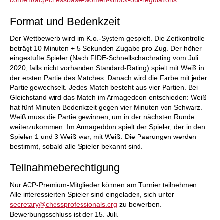
content/acp-chessbase-women-
knock-out-regulations
Format und Bedenkzeit
Der Wettbewerb wird im K.o.-System gespielt. Die Zeitkontrolle
beträgt 10 Minuten + 5 Sekunden Zugabe pro Zug. Der höher
eingestufte Spieler (Nach FIDE-Schnellschachrating vom Juli
2020, falls nicht vorhanden Standard-Rating) spielt mit Weiß in
der ersten Partie des Matches. Danach wird die Farbe mit jeder
Partie gewechselt. Jedes Match besteht aus vier Partien. Bei
Gleichstand wird das Match im Armageddon entschieden: Weiß
hat fünf Minuten Bedenkzeit gegen vier Minuten von Schwarz.
Weiß muss die Partie gewinnen, um in der nächsten Runde
weiterzukommen. Im Armageddon spielt der Spieler, der in den
Spielen 1 und 3 Weiß war, mit Weiß. Die Paarungen werden
bestimmt, sobald alle Spieler bekannt sind.
Teilnahmeberechtigung
Nur ACP-Premium-Mitglieder können am Turnier teilnehmen.
Alle interessierten Spieler sind eingeladen, sich unter
secretary@chessprofessionals.org
zu bewerben.
Bewerbungsschluss ist der 15. Juli.