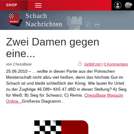
SHOP
TOGGLE
NAVIGATION
Schach
Nachrichten
Zwei Damen gegen
eine...
von ChessBase
Gefällt mir!
|
0 Kommentare
25.06.2010 – ... wollte in dieser Partie aus der Polnischen
Meisterschaft nicht allzu viel heißen, denn das höchste Gut im
Schach ist und bleibt schließlich der König. Wie lautet Ihr Urteil
zu der Zugfolge 46.Df8+ Kh5 47.d8D in dieser Stellung? A) Sieg
für Weiß; B) Sieg für Schwarz; C) Remis.
ChessBase Magazin
Online...
Größeres Diagramm...