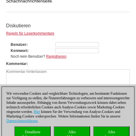
Schachnachrichtenseite.
Diskutieren
Regeln für Leserkommentare
Benutzer
Kennwort
Noch kein Benutzer?
Registrieren
Kommentar
Wir verwenden Cookies und vergleichbare Technologien, um bestimmte Funktionen
zur Verfügung zu stellen, die Nutzererfahrungen zu verbessern und interessengerechte
Inhalte auszuspielen. Abhängig von ihrem Verwendungszweck können dabei neben
technisch erforderlichen Cookies auch Analyse-Cookies sowie Marketing-Cookies
eingesetzt werden.
Hier
können Sie der Verwendung von Analyse-Cookies und
Marketing-Cookies widersprechen. Weitere Informationen finden Sie in unserer
Datenschutzerklärung
.
Datenschutzhinweis
|
Impressum
|
Kontakt
|
Cookies Management
|
Lizenzen
|
Detaillierte
Alles
Alles
Compliance Hotline
|
Home