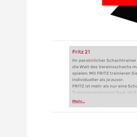
Fritz 21
Ihr persönlicher Schachtrainer -
die Welt des Vereinsschachs m
spielen: Mit FRITZ trainieren Sie
individueller als je zuvor.
FRITZ ist mehr als nur eine Sch
Trainingsrevolution! Egal, ob Si
Vereinsschachs machen oder ber
Mehr...
FRITZ trainieren Sie effizienter,
zuvor.