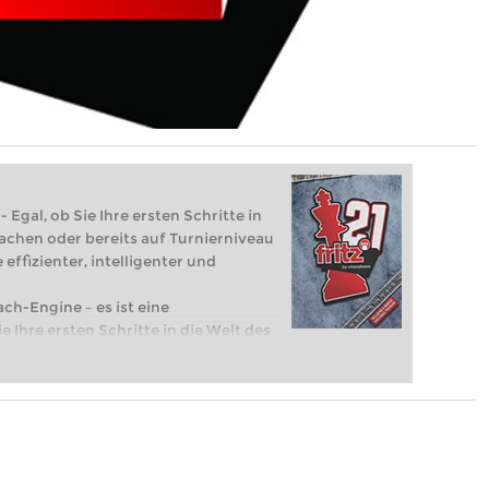
 Egal, ob Sie Ihre ersten Schritte in
achen oder bereits auf Turnierniveau
 effizienter, intelligenter und
ach-Engine – es ist eine
e Ihre ersten Schritte in die Welt des
eits auf Turnierniveau spielen: Mit
 intelligenter und individueller als je