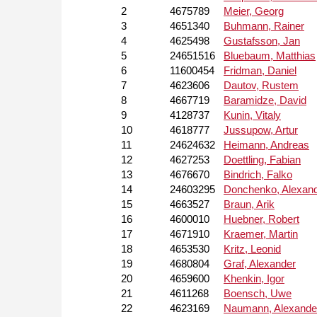
2
4675789
Meier, Georg
3
4651340
Buhmann, Rainer
4
4625498
Gustafsson, Jan
5
24651516
Bluebaum, Matthias
6
11600454
Fridman, Daniel
7
4623606
Dautov, Rustem
8
4667719
Baramidze, David
9
4128737
Kunin, Vitaly
10
4618777
Jussupow, Artur
11
24624632
Heimann, Andreas
12
4627253
Doettling, Fabian
13
4676670
Bindrich, Falko
14
24603295
Donchenko, Alexan
15
4663527
Braun, Arik
16
4600010
Huebner, Robert
17
4671910
Kraemer, Martin
18
4653530
Kritz, Leonid
19
4680804
Graf, Alexander
20
4659600
Khenkin, Igor
21
4611268
Boensch, Uwe
22
4623169
Naumann, Alexande