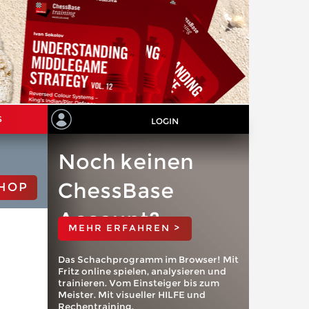
S
LOGIN
Noch keinen
ChessBase
HOP
Account?
MEHR ERFAHREN >
Das Schachprogramm im Browser! Mit
Fritz online spielen, analysieren und
trainieren. Vom Einsteiger bis zum
Meister. Mit visueller HILFE und
Rechentraining.