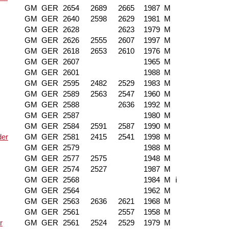
GM
GER
2654
2689
2665
1987
M
GM
GER
2640
2598
2629
1981
M
GM
GER
2628
2623
1979
M
GM
GER
2626
2555
2607
1997
M
GM
GER
2618
2653
2610
1976
M
GM
GER
2607
1965
M
GM
GER
2601
1988
M
GM
GER
2595
2482
2529
1983
M
GM
GER
2589
2563
2547
1960
M
GM
GER
2588
2636
1992
M
GM
GER
2587
1980
M
GM
GER
2584
2591
2587
1990
M
der
GM
GER
2581
2415
2541
1998
M
GM
GER
2579
1988
M
GM
GER
2577
2575
1948
M
GM
GER
2574
2527
1987
M
GM
GER
2568
1984
M
i
GM
GER
2564
1962
M
GM
GER
2563
2636
2621
1968
M
GM
GER
2561
2557
1958
M
r
GM
GER
2561
2524
2529
1979
M