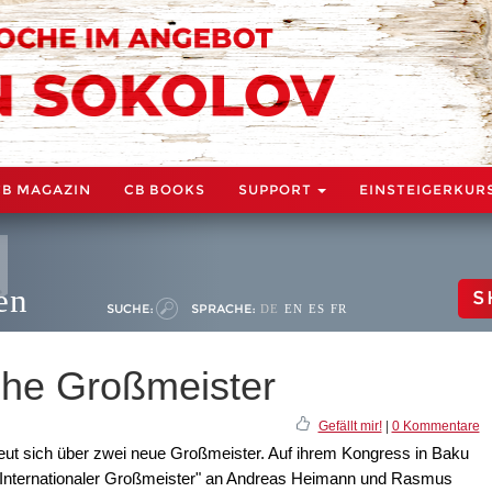
CB MAGAZIN
CB BOOKS
SUPPORT
EINSTEIGERKUR
en
S
SUCHE:
SPRACHE:
DE
EN
ES
FR
che Großmeister
Gefällt mir!
|
0 Kommentare
ut sich über zwei neue Großmeister. Auf ihrem Kongress in Baku
s "Internationaler Großmeister" an Andreas Heimann und Rasmus