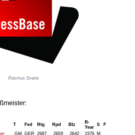
Rasmus Svane
ßmeister:
B-
T
Fed
Rtg
Rpd
Blz
S
F
Year
ter
GM
GER
2687
2659
2642
1976
M