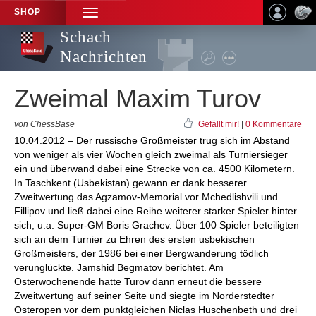
SHOP
TOGGLE
NAVIGATION
Schach
Nachrichten
Zweimal Maxim Turov
von ChessBase
Gefällt mir!
|
0 Kommentare
10.04.2012 – Der russische Großmeister trug sich im Abstand
von weniger als vier Wochen gleich zweimal als Turniersieger
ein und überwand dabei eine Strecke von ca. 4500 Kilometern.
In Taschkent (Usbekistan) gewann er dank besserer
Zweitwertung das Agzamov-Memorial vor Mchedlishvili und
Fillipov und ließ dabei eine Reihe weiterer starker Spieler hinter
sich, u.a. Super-GM Boris Grachev. Über 100 Spieler beteiligten
sich an dem Turnier zu Ehren des ersten usbekischen
Großmeisters, der 1986 bei einer Bergwanderung tödlich
verunglückte. Jamshid Begmatov berichtet. Am
Osterwochenende hatte Turov dann erneut die bessere
Zweitwertung auf seiner Seite und siegte im Norderstedter
Osteropen vor dem punktgleichen Niclas Huschenbeth und drei