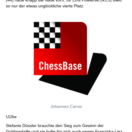
(44) hatte knapp die Nase vorn, für Emil Powierski (43,5) blieb
so nur der etwas unglückliche vierte Platz.
Johannes Carow
U18w
Stefanie Düssler brauchte den Sieg zum Gewinn der
Goldmedaille und sie holte ihn sich auch gegen Franziska Liez.