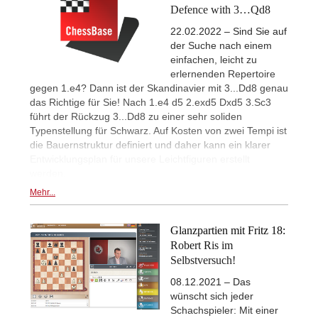
Defence with 3…Qd8
22.02.2022 – Sind Sie auf
der Suche nach einem
einfachen, leicht zu
erlernenden Repertoire
gegen 1.e4? Dann ist der Skandinavier mit 3...Dd8 genau
das Richtige für Sie! Nach 1.e4 d5 2.exd5 Dxd5 3.Sc3
führt der Rückzug 3...Dd8 zu einer sehr soliden
Typenstellung für Schwarz. Auf Kosten von zwei Tempi ist
die Bauernstruktur definiert und daher kann ein klarer
Entwicklungsplan für unsere Leichtfiguren erstellt
werden.
Mehr...
Glanzpartien mit Fritz 18:
Robert Ris im
Selbstversuch!
08.12.2021 – Das
wünscht sich jeder
Schachspieler: Mit einer