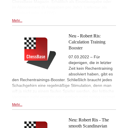
ChessBase Magazin. Erhältlich als Einzelausgabe oder
im Abonnement (6 Ausgaben pro Jahr). Lieferbar als
Download oder auf DVD.
Mehr...
Neu - Robert Ris:
Calculation Training
Booster
07.03.2022 – Für
diejenigen, die in letzter
Zeit kein Rechentraining
absolviert haben, gibt es
den Rechentrainings-Booster. Schließlich braucht jedes
Schachgehirn eine regelmäßige Stimulation, denn man
will ja nicht zu einem faulen Spieler werden, der kritische
Varianten nicht versteht oder einfach nicht richtig rechnet.
Mehr...
Neu: Robert Ris - The
smooth Scandinavian