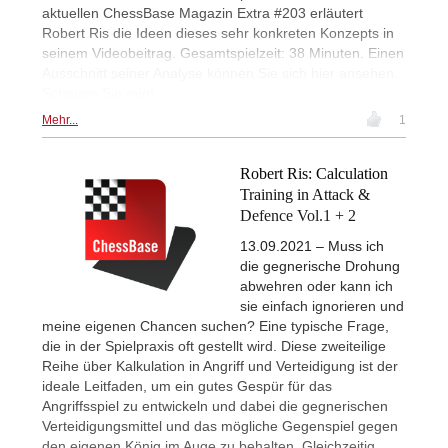
aktuellen ChessBase Magazin Extra #203 erläutert
Robert Ris die Ideen dieses sehr konkreten Konzepts in
seinem Videobeitrag. Gesamtspielzeit: 38 Minuten. Einen
Ausschnitt seiner Analyse können Sie sich hier ansehen.
Schauen Sie rein!
Mehr...
1
Robert Ris: Calculation
Training in Attack &
Defence Vol.1 + 2
13.09.2021 – Muss ich
die gegnerische Drohung
abwehren oder kann ich
sie einfach ignorieren und
meine eigenen Chancen suchen? Eine typische Frage,
die in der Spielpraxis oft gestellt wird. Diese zweiteilige
Reihe über Kalkulation in Angriff und Verteidigung ist der
ideale Leitfaden, um ein gutes Gespür für das
Angriffsspiel zu entwickeln und dabei die gegnerischen
Verteidigungsmittel und das mögliche Gegenspiel gegen
den eigenen König im Auge zu behalten. Gleichzeitig