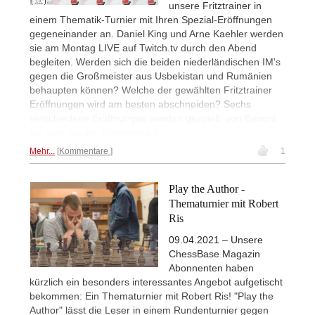
unsere Fritztrainer in
einem Thematik-Turnier mit Ihren Spezial-Eröffnungen
gegeneinander an. Daniel King und Arne Kaehler werden
sie am Montag LIVE auf Twitch.tv durch den Abend
begleiten. Werden sich die beiden niederländischen IM's
gegen die Großmeister aus Usbekistan und Rumänien
behaupten können? Welche der gewählten Fritztrainer
Eröffnungen wird am besten abschneiden? Sechs
verschiedene Eröffnungen werden gespielt, von Benoni
bis zum Traxler-Gegenangriff.
Mehr...
Kommentare
1
Play the Author -
Thematurnier mit Robert
Ris
09.04.2021 – Unsere
ChessBase Magazin
Abonnenten haben
kürzlich ein besonders interessantes Angebot aufgetischt
bekommen: Ein Thematurnier mit Robert Ris! "Play the
Author" lässt die Leser in einem Rundenturnier gegen