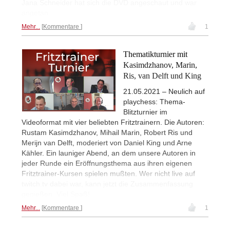
Jana Schneider hat sich die DVD angeschaut und war
angetan.
Mehr...
Kommentare
1
Thematikturnier mit
Kasimdzhanov, Marin,
Ris, van Delft und King
21.05.2021 – Neulich auf
playchess: Thema-
Blitzturnier im
Videoformat mit vier beliebten Fritztrainern. Die Autoren:
Rustam Kasimdzhanov, Mihail Marin, Robert Ris und
Merijn van Delft, moderiert von Daniel King und Arne
Kähler. Ein launiger Abend, an dem unsere Autoren in
jeder Runde ein Eröffnungsthema aus ihren eigenen
Fritztrainer-Kursen spielen mußten. Wer nicht live auf
twitch.tv dabei war, kann jetzt die Zusammenfassung
genießen. Viel Spaß!
Mehr...
Kommentare
1