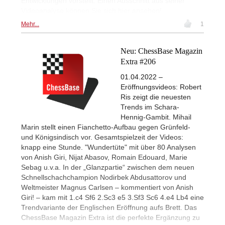
Entwicklungen vorstellt. Einen Ausschnitt aus seiner
Videoanalyse können Sie sich hier ansehen!
Mehr...
1
Neu: ChessBase Magazin
Extra #206
01.04.2022 –
Eröffnungsvideos: Robert
Ris zeigt die neuesten
Trends im Schara-
Hennig-Gambit. Mihail
Marin stellt einen Fianchetto-Aufbau gegen Grünfeld-
und Königsindisch vor. Gesamtspielzeit der Videos:
knapp eine Stunde. "Wundertüte" mit über 80 Analysen
von Anish Giri, Nijat Abasov, Romain Edouard, Marie
Sebag u.v.a. In der „Glanzpartie“ zwischen dem neuen
Schnellschachchampion Nodirbek Abdusattorov und
Weltmeister Magnus Carlsen – kommentiert von Anish
Giri! – kam mit 1.c4 Sf6 2.Sc3 e5 3.Sf3 Sc6 4.e4 Lb4 eine
Trendvariante der Englischen Eröffnung aufs Brett. Das
ChessBase Magazin Extra ist die perfekte Ergänzung zu