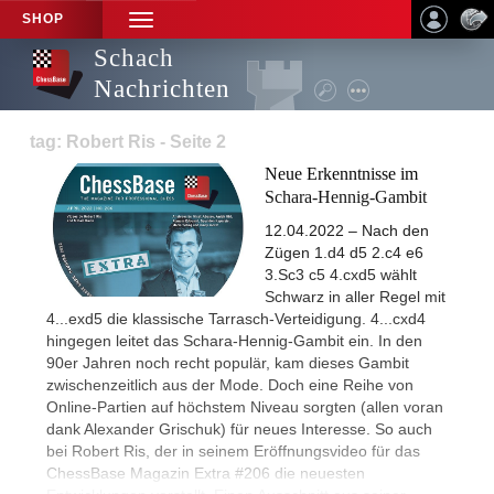
SHOP
TOGGLE
NAVIGATION
Schach
Nachrichten
tag: Robert Ris - Seite 2
Neue Erkenntnisse im
Schara-Hennig-Gambit
12.04.2022 – Nach den
Zügen 1.d4 d5 2.c4 e6
3.Sc3 c5 4.cxd5 wählt
Schwarz in aller Regel mit
4...exd5 die klassische Tarrasch-Verteidigung. 4...cxd4
hingegen leitet das Schara-Hennig-Gambit ein. In den
90er Jahren noch recht populär, kam dieses Gambit
zwischenzeitlich aus der Mode. Doch eine Reihe von
Online-Partien auf höchstem Niveau sorgten (allen voran
dank Alexander Grischuk) für neues Interesse. So auch
bei Robert Ris, der in seinem Eröffnungsvideo für das
ChessBase Magazin Extra #206 die neuesten