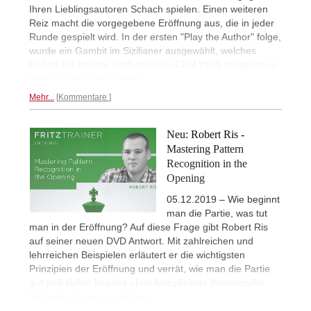
Ihren Lieblingsautoren Schach spielen. Einen weiteren
Reiz macht die vorgegebene Eröffnung aus, die in jeder
Runde gespielt wird. In der ersten "Play the Author" folge,
wurde ein Gambit im Sizilianer ausgewählt, welches
Robert Ris bereits ausführlich im CBM #199 besprochen
hatte.| Foto: Frans Peeters
Mehr...
Kommentare
Neu: Robert Ris -
Mastering Pattern
Recognition in the
Opening
05.12.2019 – Wie beginnt
man die Partie, was tut
man in der Eröffnung? Auf diese Frage gibt Robert Ris
auf seiner neuen DVD Antwort. Mit zahlreichen und
lehrreichen Beispielen erläutert er die wichtigsten
Prinzipien der Eröffnung und verrät, wie man die Partie
gut und sicher beginnt ohne komplizierte theoretische
Varianten lernen zu müssen.