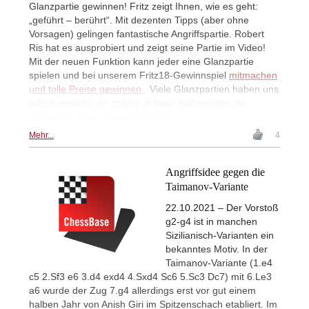
Glanzpartie gewinnen! Fritz zeigt Ihnen, wie es geht:
„geführt – berührt“. Mit dezenten Tipps (aber ohne
Vorsagen) gelingen fantastische Angriffspartie. Robert
Ris hat es ausprobiert und zeigt seine Partie im Video!
Mit der neuen Funktion kann jeder eine Glanzpartie
spielen und bei unserem Fritz18-Gewinnspiel
mitmachen
und tolle Preise gewinnen
. Viele Glanzpartien haben uns
schon erreicht, wir zeigen in loser Reihenfolge die
schönsten Siege gegen Fritz 18!
Mehr...
4
Angriffsidee gegen die
Taimanov-Variante
22.10.2021 – Der Vorstoß
g2-g4 ist in manchen
Sizilianisch-Varianten ein
bekanntes Motiv. In der
Taimanov-Variante (1.e4
c5 2.Sf3 e6 3.d4 exd4 4.Sxd4 Sc6 5.Sc3 Dc7) mit 6.Le3
a6 wurde der Zug 7.g4 allerdings erst vor gut einem
halben Jahr von Anish Giri im Spitzenschach etabliert. Im