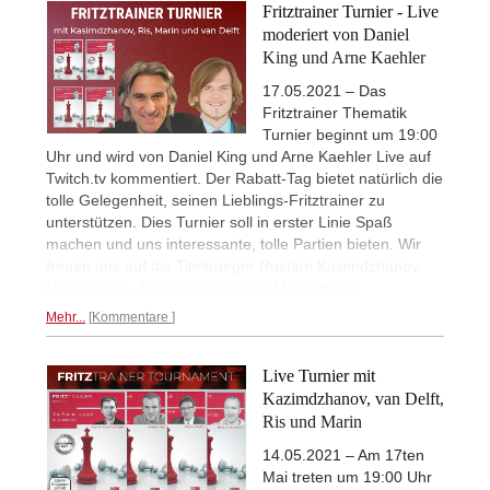
Fritztrainer Turnier - Live
moderiert von Daniel
King und Arne Kaehler
17.05.2021 – Das
Fritztrainer Thematik
Turnier beginnt um 19:00
Uhr und wird von Daniel King und Arne Kaehler Live auf
Twitch.tv kommentiert. Der Rabatt-Tag bietet natürlich die
tolle Gelegenheit, seinen Lieblings-Fritztrainer zu
unterstützen. Dies Turnier soll in erster Linie Spaß
machen und uns interessante, tolle Partien bieten. Wir
freuen uns auf die Titeltraeger Rustam Kasimdzhanov,
Mihail Marin, Merijn van Delft und Robert Ris.
Mehr...
Kommentare
Live Turnier mit
Kazimdzhanov, van Delft,
Ris und Marin
14.05.2021 – Am 17ten
Mai treten um 19:00 Uhr