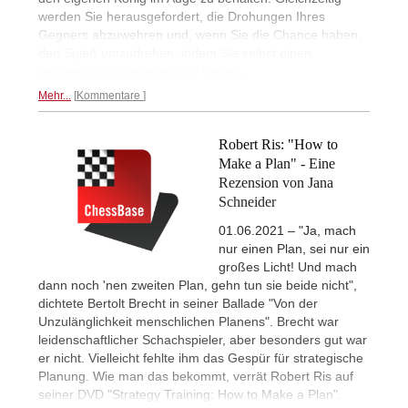
werden Sie herausgefordert, die Drohungen Ihres
Gegners abzuwehren und, wenn Sie die Chance haben,
den Spieß umzudrehen, indem Sie selbst einen
verheerenden Gegenangriff starten.
Mehr...
Kommentare
Robert Ris: "How to
Make a Plan" - Eine
Rezension von Jana
Schneider
01.06.2021 – "Ja, mach
nur einen Plan, sei nur ein
großes Licht! Und mach
dann noch 'nen zweiten Plan, gehn tun sie beide nicht",
dichtete Bertolt Brecht in seiner Ballade "Von der
Unzulänglichkeit menschlichen Planens". Brecht war
leidenschaftlicher Schachspieler, aber besonders gut war
er nicht. Vielleicht fehlte ihm das Gespür für strategische
Planung. Wie man das bekommt, verrät Robert Ris auf
seiner DVD "Strategy Training: How to Make a Plan".