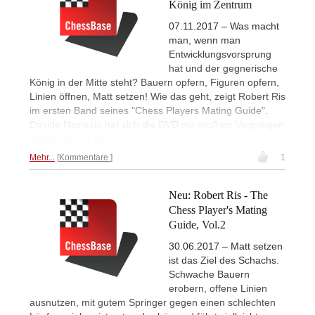
König im Zentrum
07.11.2017 – Was macht
man, wenn man
Entwicklungsvorsprung
hat und der gegnerische
König in der Mitte steht? Bauern opfern, Figuren opfern,
Linien öffnen, Matt setzen! Wie das geht, zeigt Robert Ris
im ersten Band seines "Chess Players Mating Guide".
Davide Nastasio hat sich die DVD mit großem Vergnügen
angeschaut. | Bild:
4fingerprodigy
Mehr...
Kommentare
1
Neu: Robert Ris - The
Chess Player's Mating
Guide, Vol.2
30.06.2017 – Matt setzen
ist das Ziel des Schachs.
Schwache Bauern
erobern, offene Linien
ausnutzen, mit gutem Springer gegen einen schlechten