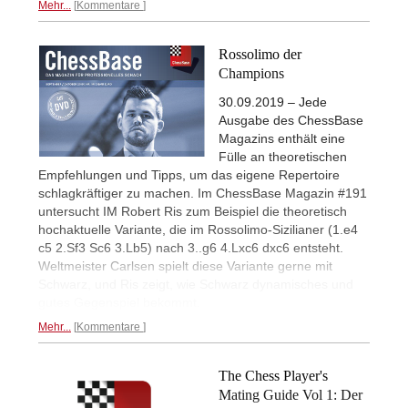
Mehr...
Kommentare
Rossolimo der
Champions
30.09.2019 – Jede
Ausgabe des ChessBase
Magazins enthält eine
Fülle an theoretischen
Empfehlungen und Tipps, um das eigene Repertoire
schlagkräftiger zu machen. Im ChessBase Magazin #191
untersucht IM Robert Ris zum Beispiel die theoretisch
hochaktuelle Variante, die im Rossolimo-Sizilianer (1.e4
c5 2.Sf3 Sc6 3.Lb5) nach 3..g6 4.Lxc6 dxc6 entsteht.
Weltmeister Carlsen spielt diese Variante gerne mit
Schwarz, und Ris zeigt, wie Schwarz dynamisches und
gutes Gegenspiel bekommt.
Mehr...
Kommentare
The Chess Player's
Mating Guide Vol 1: Der