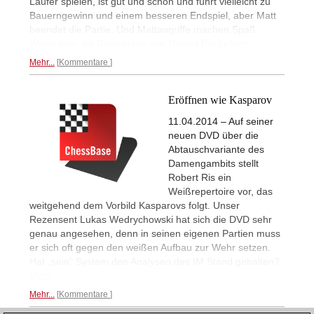
Läufer spielen, ist gut und schön und führt vielleicht zu
Bauerngewinn und einem besseren Endspiel, aber Matt
beendet die Partie. Und Mattangriffe machen Spaß.
Wenn man die Ratschläge von Robert Ris befolgt.
Mehr...
Kommentare
Eröffnen wie Kasparov
11.04.2014 – Auf seiner
neuen DVD über die
Abtauschvariante des
Damengambits stellt
Robert Ris ein
Weißrepertoire vor, das
weitgehend dem Vorbild Kasparovs folgt. Unser
Rezensent Lukas Wedrychowski hat sich die DVD sehr
genau angesehen, denn in seinen eigenen Partien muss
er sich oft gegen den weißen Aufbau zur Wehr setzen.
Hat „sein“ System den Analysen des IM Stand gehalten?
Mehr...
Mehr...
Kommentare