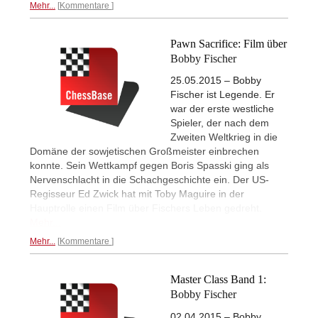
Mehr...
Kommentare
Pawn Sacrifice: Film über
Bobby Fischer
25.05.2015 – Bobby
Fischer ist Legende. Er
war der erste westliche
Spieler, der nach dem
Zweiten Weltkrieg in die
Domäne der sowjetischen Großmeister einbrechen
konnte. Sein Wettkampf gegen Boris Spasski ging als
Nervenschlacht in die Schachgeschichte ein. Der US-
Regisseur Ed Zwick hat mit Toby Maguire in der
Hauptrolle einen Film über Fischers Leben gedreht.
Mehr...
Mehr...
Kommentare
Master Class Band 1:
Bobby Fischer
02.04.2015 – Bobby