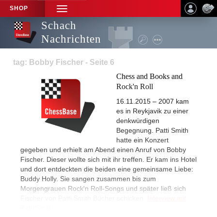
SHOP
TOGGLE
NAVIGATION
Schach
Nachrichten
tag: Bobby Fischer - Seite 6
Chess and Books and
Rock'n Roll
16.11.2015 – 2007 kam
es in Reykjavik zu einer
denkwürdigen
Begegnung. Patti Smith
hatte ein Konzert
gegeben und erhielt am Abend einen Anruf von Bobby
Fischer. Dieser wollte sich mit ihr treffen. Er kam ins Hotel
und dort entdeckten die beiden eine gemeinsame Liebe:
Buddy Holly. Sie sangen zusammen bis zum
Morgengrauen Rock'n Roll-Songs und später ließ sich
Fischer von Patti Smith Bücher schicken.
Interview mit
Patti Smith...