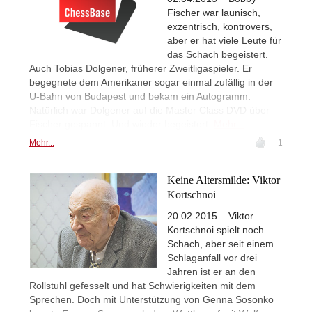
Fischer war launisch,
exzentrisch, kontrovers,
aber er hat viele Leute für
das Schach begeistert.
Auch Tobias Dolgener, früherer Zweitligaspieler. Er
begegnete dem Amerikaner sogar einmal zufällig in der
U-Bahn von Budapest und bekam ein Autogramm.
Natürlich war Dolgener auf die Master Class DVD über
Fischer gespannt. Und wieder begeistert.
Mehr...
Mehr...
1
Keine Altersmilde: Viktor
Kortschnoi
20.02.2015 – Viktor
Kortschnoi spielt noch
Schach, aber seit einem
Schlaganfall vor drei
Jahren ist er an den
Rollstuhl gefesselt und hat Schwierigkeiten mit dem
Sprechen. Doch mit Unterstützung von Genna Sosonko