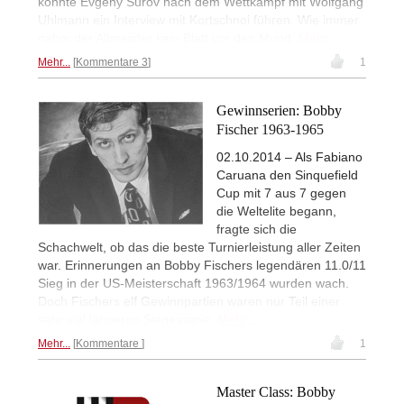
konnte Evgeny Surov nach dem Wettkampf mit Wolfgang
Uhlmann ein Interview mit Kortschnoi führen. Wie immer
nahm der Altmeister kein Blatt vor den Mund.
Mehr...
Mehr...
Kommentare 3
1
Gewinnserien: Bobby
Fischer 1963-1965
02.10.2014 – Als Fabiano
Caruana den Sinquefield
Cup mit 7 aus 7 gegen
die Weltelite begann,
fragte sich die
Schachwelt, ob das die beste Turnierleistung aller Zeiten
war. Erinnerungen an Bobby Fischers legendären 11.0/11
Sieg in der US-Meisterschaft 1963/1964 wurden wach.
Doch Fischers elf Gewinnpartien waren nur Teil einer
sehr viel längeren Siegesserie.
Mehr...
Mehr...
Kommentare
1
Master Class: Bobby