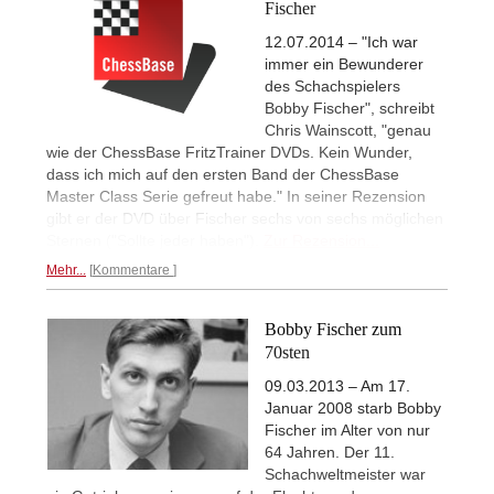
Fischer
12.07.2014 – "Ich war
immer ein Bewunderer
des Schachspielers
Bobby Fischer", schreibt
Chris Wainscott, "genau
wie der ChessBase FritzTrainer DVDs. Kein Wunder,
dass ich mich auf den ersten Band der ChessBase
Master Class Serie gefreut habe." In seiner Rezension
gibt er der DVD über Fischer sechs von sechs möglichen
Sternen ("Sollte jeder haben").
Zur Rezension...
Mehr...
Kommentare
Bobby Fischer zum
70sten
09.03.2013 – Am 17.
Januar 2008 starb Bobby
Fischer im Alter von nur
64 Jahren. Der 11.
Schachweltmeister war