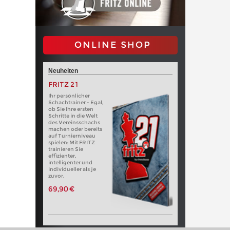
ONLINE SHOP
Neuheiten
FRITZ 21
Ihr persönlicher
Schachtrainer - Egal,
ob Sie Ihre ersten
Schritte in die Welt
des Vereinsschachs
machen oder bereits
auf Turnierniveau
spielen: Mit FRITZ
trainieren Sie
effizienter,
intelligenter und
individueller als je
zuvor.
69,90 €