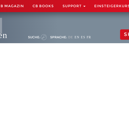
CB MAGAZIN
CB BOOKS
SUPPORT
EINSTEIGERKUR
en
S
SUCHE:
SPRACHE:
DE
EN
ES
FR