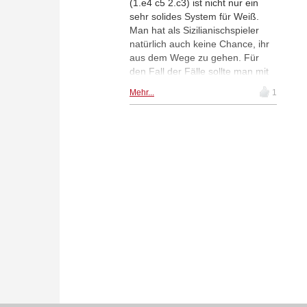
(1.e4 c5 2.c3) ist nicht nur ein
sehr solides System für Weiß.
Man hat als Sizilianischspieler
natürlich auch keine Chance, ihr
aus dem Wege zu gehen. Für
den Fall der Fälle sollte man mit
Schwarz also gut vorbereitet sein.
Mehr...
1
Im neuen ChessBase Magazin
#207 stellt Markus Ragger ein
komplettes Repertoire gegen
Alapin vor: nach 2...d5 3.exd5
empfiehlt er die Nebenvariante
3...Sf6, die zu scharfem Spiel und
völlig anderen Strukturen führt,
als man sie in einem normalen
c3-Sizilianer erwarten würde. Im
CBM #207 finden Sie darüber
hinaus zwei weitere
Eröffnungsvideos: Rustam
Kasimdzhanov stellt das
hochaktuelle Englische
Vierspringerspiel mit 4.e4 (Lc5)
auf den Prüfstand und Mihail