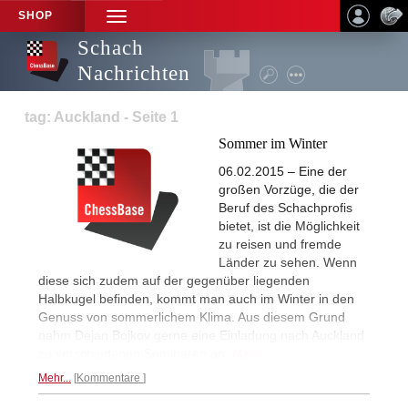
SHOP
TOGGLE
NAVIGATION
Schach
Nachrichten
tag: Auckland - Seite 1
Sommer im Winter
06.02.2015 – Eine der
großen Vorzüge, die der
Beruf des Schachprofis
bietet, ist die Möglichkeit
zu reisen und fremde
Länder zu sehen. Wenn
diese sich zudem auf der gegenüber liegenden
Halbkugel befinden, kommt man auch im Winter in den
Genuss von sommerlichem Klima. Aus diesem Grund
nahm Dejan Bojkov gerne eine Einladung nach Auckland
zu verschiedenen Seminaren an.
Mehr...
Mehr...
Kommentare