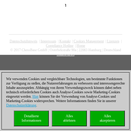
1
Datenschutzhinweis
|
Impressum
|
Kontakt
|
Cookies Management
|
Lizenzen
|
Compliance Hotline
|
Home
© 2017 ChessBase GmbH | Osterbekstraße 90a | 22083 Hamburg | Deutschland
coldest news
Wir verwenden Cookies und vergleichbare Technologien, um bestimmte Funktionen
zur Verfügung zu stellen, die Nutzererfahrungen zu verbessern und interessengerechte
Inhalte auszuspielen. Abhängig von ihrem Verwendungszweck können dabei neben
technisch erforderlichen Cookies auch Analyse-Cookies sowie Marketing-Cookies
eingesetzt werden.
Hier
können Sie der Verwendung von Analyse-Cookies und
Marketing-Cookies widersprechen. Weitere Informationen finden Sie in unserer
Datenschutzerklärung
.
Detaillierte
Alles
Alles
Informationen
ablehnen
akzeptieren