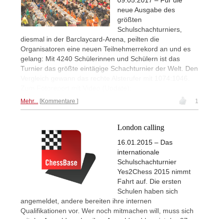
neue Ausgabe des
größten
Schulschachturniers,
diesmal in der Barclaycard-Arena, peilten die
Organisatoren eine neuen Teilnehmerrekord an und es
gelang: Mit 4240 Schülerinnen und Schülern ist das
Turnier das größte eintägige Schachturnier der Welt. Den
Vergleich gewann das rechte Alsterufer mit 1074:1046.
Zum Fotoreport mit Video (Update):
Mehr...
Kommentare
1
London calling
16.01.2015 – Das
internationale
Schulschachturnier
Yes2Chess 2015 nimmt
Fahrt auf. Die ersten
Schulen haben sich
angemeldet, andere bereiten ihre internen
Qualifikationen vor. Wer noch mitmachen will, muss sich