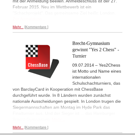
mit der Anmeldung beeilen. Anmeldeschluss ist der 27.
Februar 2015. Neu im Wettbewerb ist ein
"Schachprojekt". Das gemeinsame Ziel heißt: London.
Zur Anmeldung...
Mehr...
Kommentare
Brecht-Gymnasium
gewinnt "Yes 2 Chess" -
Turnier
09.07.2014 – Yes2Chess
ist Motto und Name eines
internationalen
Schulschachturniers, das
von BarclayCard in Kooperation mit ChessBase
durchgeführt wurde. In 8 Ländern wurden zunächst
nationale Ausscheidungen gespielt. In London trugen die
Siegermannschaften am Montag im Hyde Park das
Finalturnier aus. Und der Sieger ist ... das Hamburger
Brecht-Gymnasium.
Mehr...
Mehr...
Kommentare