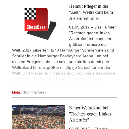
Helmut Pfleger in der
"Zeit": Weltrekord beim
Alsteruferturnier
01.09.2017 – Das Turnier
"Rechtes gegen linkes
Alsterufer" ist eines der
größten Turniere der
Welt. 2017 pilgerten 4240 Hamburger Schülerinnen und
Schüler in die Hamburger Barclaycard Arena, um bei
diesem Ereignis dabei zu sein, und stellten damit den
Weltrekord für das größte eintägige Schachturnier der
Welt. Und dieses Jahr gab es auch noch eine besondere
Attraktion: "Schlagt den Banker!". Helmut Pfleger
berichtet im "Zeit-Magazin". | Fotos: Nadja Wittmann
Mehr...
Kommentare
Neuer Weltrekord bei
"Rechtes gegen Linkes
Alsterufer"
09.05.2017 – Für die