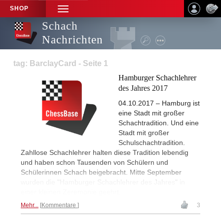
SHOP
TOGGLE
NAVIGATION
Schach
Nachrichten
tag: BarclayCard - Seite 1
Hamburger Schachlehrer
des Jahres 2017
04.10.2017 – Hamburg ist
eine Stadt mit großer
Schachtradition. Und eine
Stadt mit großer
Schulschachtradition.
Zahllose Schachlehrer halten diese Tradition lebendig
und haben schon Tausenden von Schülern und
Schülerinnen Schach beigebracht. Mitte September
wurden die "Hamburger Schachlehrer des Jahres" in
einer kleinen Zeremonie geehrt.
Mehr...
Kommentare
3