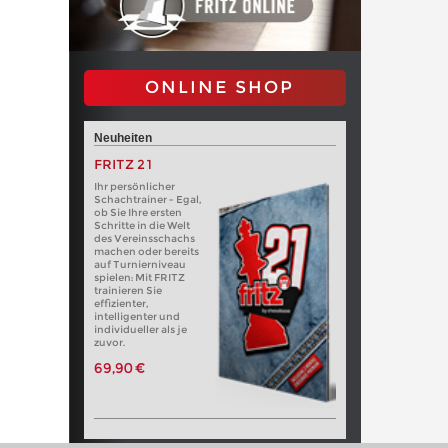
ONLINE SHOP
Neuheiten
FRITZ 21
Ihr persönlicher
Schachtrainer - Egal,
ob Sie Ihre ersten
Schritte in die Welt
des Vereinsschachs
machen oder bereits
auf Turnierniveau
spielen: Mit FRITZ
trainieren Sie
effizienter,
intelligenter und
individueller als je
zuvor.
69,90 €