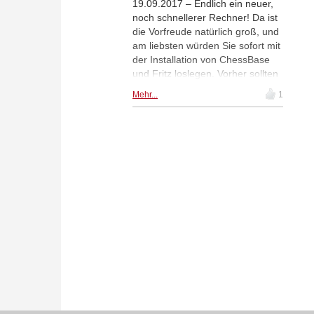
19.09.2017 – Endlich ein neuer,
noch schnellerer Rechner! Da ist
die Vorfreude natürlich groß, und
am liebsten würden Sie sofort mit
der Installation von ChessBase
und Fritz loslegen. Vorher sollten
Sie aber unbedingt darauf
Mehr...
1
achten, dass Sie Ihre ChessBase-
Programme und Fritz-Trainer auf
dem alten Rechner deaktivieren.
So sorgen Sie dafür, dass nach
der Installation auf dem neuen
System alles sofort reibungslos
funktioniert. Und wie geht das?