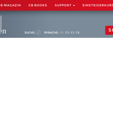
CB MAGAZIN
CB BOOKS
SUPPORT
EINSTEIGERKUR
en
S
SUCHE:
SPRACHE:
DE
EN
ES
FR