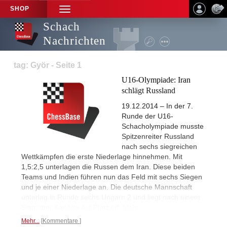
SHOP
TOGGLE
NAVIGATION
Schach
Nachrichten
tag: Györ - Seite 1
U16-Olympiade: Iran
schlägt Russland
19.12.2014 – In der 7.
Runde der U16-
Schacholympiade musste
Spitzenreiter Russland
nach sechs siegreichen
Wettkämpfen die erste Niederlage hinnehmen. Mit
1,5:2,5 unterlagen die Russen dem Iran. Diese beiden
Teams und Indien führen nun das Feld mit sechs Siegen
und je einer Niederlage an. Die deutsche Mannschaft
unterlag in Runde sechs Ungarn 2 und liegt nach einem
Sieg über Kanada auf Platz elf.
Mehr...
Mehr...
Kommentare