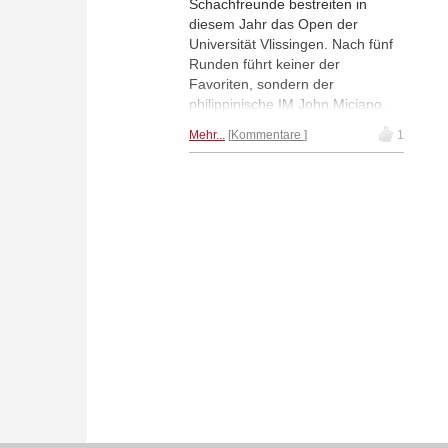
Schachfreunde bestreiten in
diesem Jahr das Open der
Universität Vlissingen. Nach fünf
Runden führt keiner der
Favoriten, sondern der
philippinische IM John Miciano.
Jorden van Foreest liegt mit 4
Mehr...
Kommentare
1
Punkten in Lauerstellung. | Fotos:
Universität Zeeland