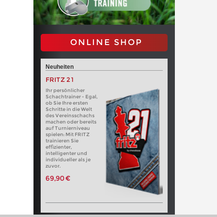
ONLINE SHOP
Neuheiten
FRITZ 21
Ihr persönlicher
Schachtrainer - Egal,
ob Sie Ihre ersten
Schritte in die Welt
des Vereinsschachs
machen oder bereits
auf Turnierniveau
spielen: Mit FRITZ
trainieren Sie
effizienter,
intelligenter und
individueller als je
zuvor.
69,90 €