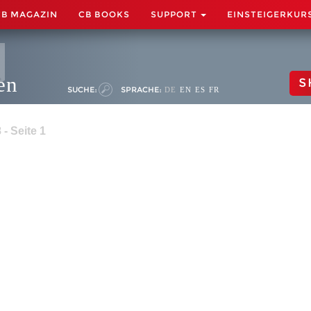
CB MAGAZIN
CB BOOKS
SUPPORT
EINSTEIGERKUR
en
S
SUCHE:
SPRACHE:
DE
EN
ES
FR
- Seite 1