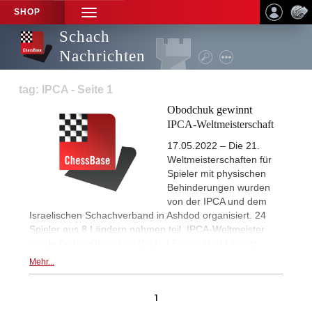
SHOP
TOGGLE
NAVIGATION
Schach
Nachrichten
tag: IPCA - Seite 1
Obodchuk gewinnt
IPCA-Weltmeisterschaft
17.05.2022 – Die 21.
Weltmeisterschaften für
Spieler mit physischen
Behinderungen wurden
von der IPCA und dem
Israelischen Schachverband in Ashdod organisiert. 24
Spieler aus 8 Ländern nahmen teil. IPCA-Weltmeister
wurde Andrei Obodchuk (Bild). | Fotos: Marl Livshitz
Mehr...
1