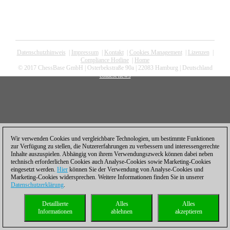
Datenschutzhinweis
|
Impressum
|
Kontakt
|
Cookies Management
|
Lizenzen
|
Compliance Hotline
|
Home
© 2017 ChessBase GmbH | Osterbekstraße 90a | 22083 Hamburg | Deutschland
coldest news
Wir verwenden Cookies und vergleichbare Technologien, um bestimmte Funktionen
zur Verfügung zu stellen, die Nutzererfahrungen zu verbessern und interessengerechte
Inhalte auszuspielen. Abhängig von ihrem Verwendungszweck können dabei neben
technisch erforderlichen Cookies auch Analyse-Cookies sowie Marketing-Cookies
eingesetzt werden.
Hier
können Sie der Verwendung von Analyse-Cookies und
Marketing-Cookies widersprechen. Weitere Informationen finden Sie in unserer
Datenschutzerklärung
.
Detaillierte
Alles
Alles
Informationen
ablehnen
akzeptieren