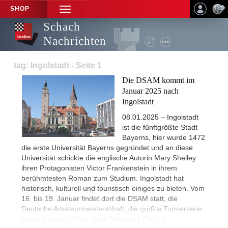
SHOP
TOGGLE
NAVIGATION
Schach
Nachrichten
tag: Ingolstadt - Seite 1
Die DSAM kommt im
Januar 2025 nach
Ingolstadt
08.01.2025 – Ingolstadt
ist die fünftgrößte Stadt
Bayerns, hier wurde 1472
die erste Universität Bayerns gegründet und an diese
Universität schickte die englische Autorin Mary Shelley
ihren Protagonisten Victor Frankenstein in ihrem
berühmtesten Roman zum Studium. Ingolstadt hat
historisch, kulturell und touristisch einiges zu bieten. Vom
16. bis 19. Januar findet dort die DSAM statt, die
Deutsche Amateurmeisterschaft, die größte Turnierserie
Deutschlands. | Foto: Altes Rathaus | Foto:
H.