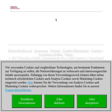
Helmlechner, Wikipedia
Mehr...
1
Datenschutzhinweis
|
Impressum
|
Kontakt
|
Cookies Management
|
Lizenzen
|
Compliance Hotline
|
Home
© 2017 ChessBase GmbH | Osterbekstraße 90a | 22083 Hamburg | Deutschland
coldest news
Wir verwenden Cookies und vergleichbare Technologien, um bestimmte Funktionen
zur Verfügung zu stellen, die Nutzererfahrungen zu verbessern und interessengerechte
Inhalte auszuspielen. Abhängig von ihrem Verwendungszweck können dabei neben
technisch erforderlichen Cookies auch Analyse-Cookies sowie Marketing-Cookies
eingesetzt werden.
Hier
können Sie der Verwendung von Analyse-Cookies und
Marketing-Cookies widersprechen. Weitere Informationen finden Sie in unserer
Datenschutzerklärung
.
Detaillierte
Alles
Alles
Informationen
ablehnen
akzeptieren