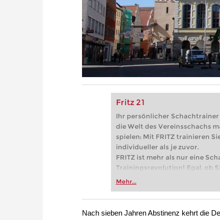
Fritz 21
Ihr persönlicher Schachtrainer -
die Welt des Vereinsschachs m
spielen: Mit FRITZ trainieren Sie
individueller als je zuvor.
FRITZ ist mehr als nur eine Sch
Trainingsrevolution! Egal, ob Si
Vereinsschachs machen oder ber
Mehr...
FRITZ trainieren Sie effizienter,
zuvor.
Nach sieben Jahren Abstinenz kehrt die 