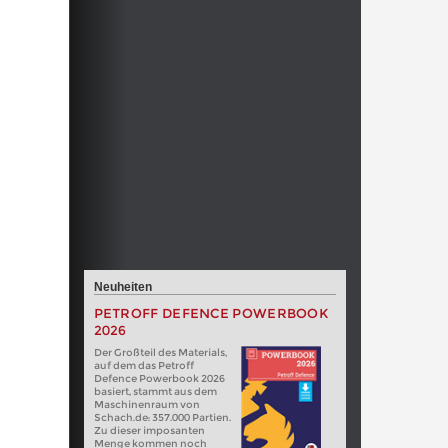
Neuheiten
PETROFF DEFENCE POWERBOOK
2026
Der Großteil des Materials,
auf dem das Petroff
Defence Powerbook 2026
basiert, stammt aus dem
Maschinenraum von
Schach.de: 357.000 Partien.
Zu dieser imposanten
Menge kommen noch