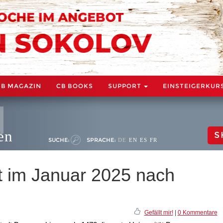
CB MAGAZIN
CB BOOKS
SUPPORT
EINSTEIGERKUR
en
S
SUCHE:
SPRACHE:
DE
EN
ES
FR
im Januar 2025 nach
Gefällt mir!
|
0 Kommentare