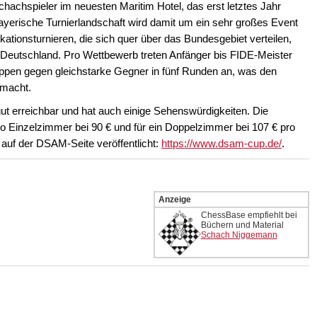
hachspieler im neuesten Maritim Hotel, das erst letztes Jahr
 bayerische Turnierlandschaft wird damit um ein sehr großes Event
ikationsturnieren, die sich quer über das Bundesgebiet verteilen,
n Deutschland. Pro Wettbewerb treten Anfänger bis FIDE-Meister
pen gegen gleichstarke Gegner in fünf Runden an, was den
smacht.
, gut erreichbar und hat auch einige Sehenswürdigkeiten. Die
ro Einzelzimmer bei 90 € und für ein Doppelzimmer bei 107 € pro
 auf der DSAM-Seite veröffentlicht:
https://www.dsam-cup.de/
.
Anzeige
ChessBase empfiehlt bei
Büchern und Material
Schach Niggemann