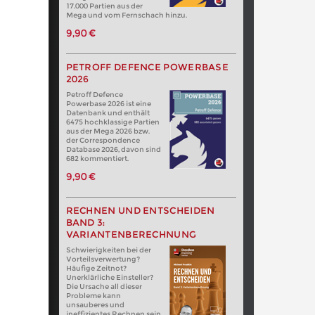
17.000 Partien aus der
Mega und vom Fernschach hinzu.
9,90 €
PETROFF DEFENCE POWERBASE
2026
Petroff Defence
Powerbase 2026 ist eine
Datenbank und enthält
6475 hochklassige Partien
aus der Mega 2026 bzw.
der Correspondence
Database 2026, davon sind
682 kommentiert.
9,90 €
RECHNEN UND ENTSCHEIDEN
BAND 3:
VARIANTENBERECHNUNG
Schwierigkeiten bei der
Vorteilsverwertung?
Häufige Zeitnot?
Unerklärliche Einsteller?
Die Ursache all dieser
Probleme kann
unsauberes und
ineffizientes Rechnen sein.