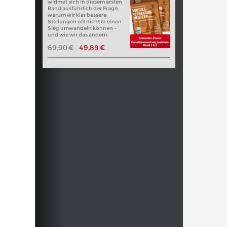
widmet sich in diesem ersten
Band ausführlich der Frage,
warum wir klar bessere
Stellungen oft nicht in einen
Sieg umwandeln können –
und wie wir das ändern.
69,90 €
49,89 €