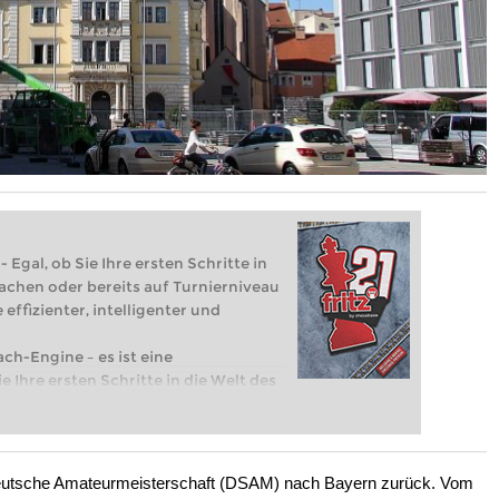
 Egal, ob Sie Ihre ersten Schritte in
achen oder bereits auf Turnierniveau
 effizienter, intelligenter und
ach-Engine – es ist eine
e Ihre ersten Schritte in die Welt des
eits auf Turnierniveau spielen: Mit
 intelligenter und individueller als je
Deutsche Amateurmeisterschaft (DSAM) nach Bayern zurück. Vom