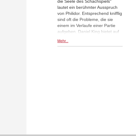
die Seele des Schachspiels"
lautet ein berühmter Ausspruch
von Philidor. Entsprechend knifflig
sind oft die Probleme, die sie
einem im Verlaufe einer Partie
aufgeben. Daniel King bietet auf
seiner DVD "Powerplay 6"
Mehr...
umfassendes Material zu den
Themen "Freibauern im
Zentrum", "Isolierter
Damenbauer" und
"Bauerntausch" und weiht Sie in
die einschlägigen
Kampftechniken ein.
Mehr...