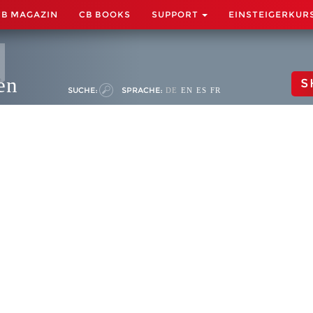
CB MAGAZIN
CB BOOKS
SUPPORT
EINSTEIGERKUR
en
S
SUCHE:
SPRACHE:
DE
EN
ES
FR