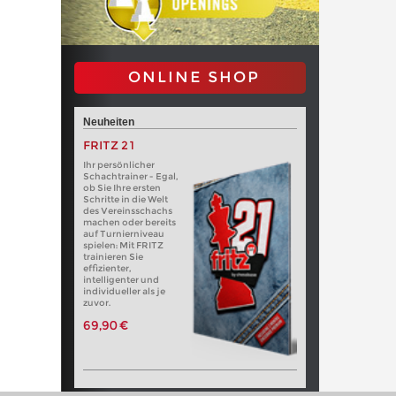
ONLINE SHOP
Neuheiten
FRITZ 21
Ihr persönlicher
Schachtrainer - Egal,
ob Sie Ihre ersten
Schritte in die Welt
des Vereinsschachs
machen oder bereits
auf Turnierniveau
spielen: Mit FRITZ
trainieren Sie
effizienter,
intelligenter und
individueller als je
zuvor.
69,90 €