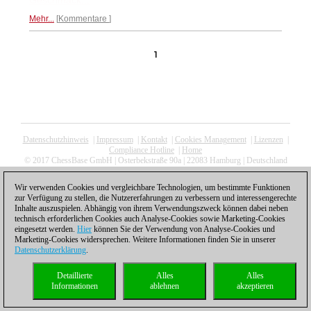
Geschmack...
Mehr...
Kommentare
1
Datenschutzhinweis
|
Impressum
|
Kontakt
|
Cookies Management
|
Lizenzen
|
Compliance Hotline
|
Home
© 2017 ChessBase GmbH | Osterbekstraße 90a | 22083 Hamburg | Deutschland
coldest news
Wir verwenden Cookies und vergleichbare Technologien, um bestimmte Funktionen
zur Verfügung zu stellen, die Nutzererfahrungen zu verbessern und interessengerechte
Inhalte auszuspielen. Abhängig von ihrem Verwendungszweck können dabei neben
technisch erforderlichen Cookies auch Analyse-Cookies sowie Marketing-Cookies
eingesetzt werden.
Hier
können Sie der Verwendung von Analyse-Cookies und
Marketing-Cookies widersprechen. Weitere Informationen finden Sie in unserer
Datenschutzerklärung
.
Detaillierte
Alles
Alles
Informationen
ablehnen
akzeptieren