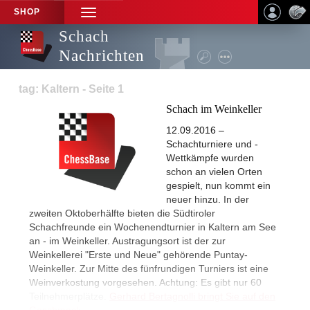
SHOP
TOGGLE
NAVIGATION
Schach
Nachrichten
tag: Kaltern - Seite 1
Schach im Weinkeller
12.09.2016 –
Schachturniere und -
Wettkämpfe wurden
schon an vielen Orten
gespielt, nun kommt ein
neuer hinzu. In der
zweiten Oktoberhälfte bieten die Südtiroler
Schachfreunde ein Wochenendturnier in Kaltern am See
an - im Weinkeller. Austragungsort ist der zur
Weinkellerei "Erste und Neue" gehörende Puntay-
Weinkeller. Zur Mitte des fünfrundigen Turniers ist eine
Weinverkostung vorgesehen. Achtung: Es gibt nur 60
Teilnehmerplätze.
Gerhard Bertagnolli bringt Sie auf den