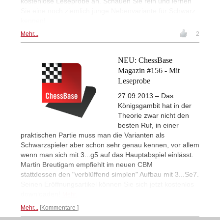
kostenlose Leseprobe an. Schauen Sie rein und lernen
Sie eine noch ziemlich junge Nebenvariante für Schwarz
kennen!
Mehr...
2
NEU: ChessBase
Magazin #156 - Mit
Leseprobe
27.09.2013 – Das
Königsgambit hat in der
Theorie zwar nicht den
besten Ruf, in einer
praktischen Partie muss man die Varianten als
Schwarzspieler aber schon sehr genau kennen, vor allem
wenn man sich mit 3...g5 auf das Hauptabspiel einlässt.
Martin Breutigam empfiehlt im neuen CBM
stattdessen den "verblüffend simplen" Aufbau mit 3...Se7.
Seinen Eröffnungsartikel können Sie sich jetzt kostenlos
downloaden!
Mehr.
Mehr...
Kommentare