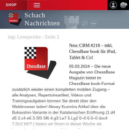
SHOP
TOGGLE
NAVIGATION
Schach
Nachrichten
tag: Leseprobe - Seite 1
Neu: CBM #218 – inkl.
ChessBase book für iPad,
Tablet & Co!
05.03.2024 – Die neue
Ausgabe von ChessBase
Magazin bietet im
ChessBase book-Format
zusätzlich wieder einen kompletten mobilen Zugang –
alle Analysen, Repertoireartikel, Videos und
Trainingsaufgaben können Sie direkt über den
Webbrowser laden! Alexey Kuzmins Artikel über die
Bukavshin-Variante in der Katalanischen Eröffnung (1.d4
d5 2.c4 e6 3.Sf3 Sf6 4.g3 Le7 5.Lg2 0–0 6.0–0 dxc4
7.Dc2 b6!?.) bieten wir Ihnen in dieser Woche als