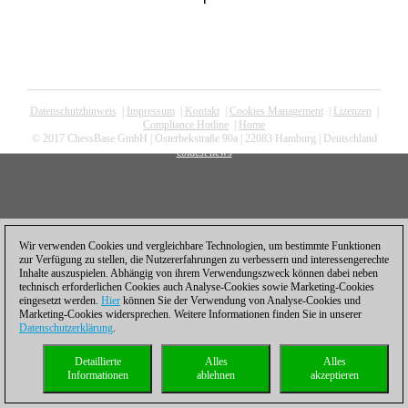
Datenschutzhinweis
|
Impressum
|
Kontakt
|
Cookies Management
|
Lizenzen
|
Compliance Hotline
|
Home
© 2017 ChessBase GmbH | Osterbekstraße 90a | 22083 Hamburg | Deutschland
coldest news
Wir verwenden Cookies und vergleichbare Technologien, um bestimmte Funktionen
zur Verfügung zu stellen, die Nutzererfahrungen zu verbessern und interessengerechte
Inhalte auszuspielen. Abhängig von ihrem Verwendungszweck können dabei neben
technisch erforderlichen Cookies auch Analyse-Cookies sowie Marketing-Cookies
eingesetzt werden.
Hier
können Sie der Verwendung von Analyse-Cookies und
Marketing-Cookies widersprechen. Weitere Informationen finden Sie in unserer
Datenschutzerklärung
.
Detaillierte
Alles
Alles
Informationen
ablehnen
akzeptieren