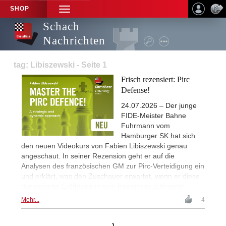
SHOP
TOGGLE
NAVIGATION
Schach
Nachrichten
tag: Libiszewski - Seite 1
Frisch rezensiert: Pirc
Defense!
24.07.2026 – Der junge
FIDE-Meister Bahne
Fuhrmann vom
Hamburger SK hat sich
den neuen Videokurs von Fabien Libiszewski genau
angeschaut. In seiner Rezension geht er auf die
Analysen des französischen GM zur Pirc-Verteidigung ein
und erklärt, was den Zuschauer erwartet, wenn er diese
dynamische Eröffnung in sein Repertoire aufnimmt.
Mehr...
4
1