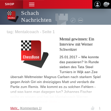
SHOP
TOGGLE
NAVIGATION
Schach
Nachrichten
tag: Mentalcoach - Seite 1
Mental gewinnen: Ein
Interview mit Werner
Schweitzer
25.01.2017 – Wie konnte
das passieren? In Runde
sieben des Tata Steel
Turniers in Wijk aan Zee
übersah Weltmeister Magnus Carlsen nach starkem Spiel
gegen Anish Giri ein dreizügiges Matt und verdarb die
Partie zum Remis. Wie kommt es zu solchen Fehlern -
und was kann man dagegen tun? Johannes Fischer
wollte es wissen und hat bei Mentalcoach Werner
Schweitzer nachgefragt.
Mehr...
Mehr...
Kommentare 1
1