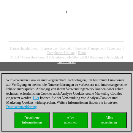
1
Datenschutzhinweis
|
Impressum
|
Kontakt
|
Cookies Management
|
Lizenzen
|
Compliance Hotline
|
Home
© 2017 ChessBase GmbH | Osterbekstraße 90a | 22083 Hamburg | Deutschland
coldest news
Wir verwenden Cookies und vergleichbare Technologien, um bestimmte Funktionen
zur Verfügung zu stellen, die Nutzererfahrungen zu verbessern und interessengerechte
Inhalte auszuspielen. Abhängig von ihrem Verwendungszweck können dabei neben
technisch erforderlichen Cookies auch Analyse-Cookies sowie Marketing-Cookies
eingesetzt werden.
Hier
können Sie der Verwendung von Analyse-Cookies und
Marketing-Cookies widersprechen. Weitere Informationen finden Sie in unserer
Datenschutzerklärung
.
Detaillierte
Alles
Alles
Informationen
ablehnen
akzeptieren