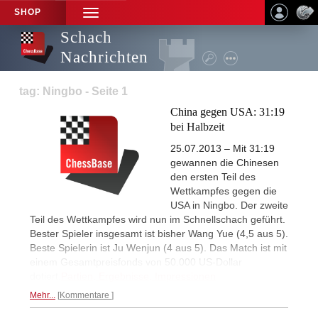
SHOP
TOGGLE
NAVIGATION
Schach
Nachrichten
tag: Ningbo - Seite 1
China gegen USA: 31:19
bei Halbzeit
25.07.2013 – Mit 31:19
gewannen die Chinesen
den ersten Teil des
Wettkampfes gegen die
USA in Ningbo. Der zweite
Teil des Wettkampfes wird nun im Schnellschach geführt.
Bester Spieler insgesamt ist bisher Wang Yue (4,5 aus 5).
Beste Spielerin ist Ju Wenjun (4 aus 5). Das Match ist mit
einem Gesamtpreisfonds von 50.000 US-Dollar
dotiert.
Partien, Ergebnisse, Impressionen
Mehr...
Kommentare