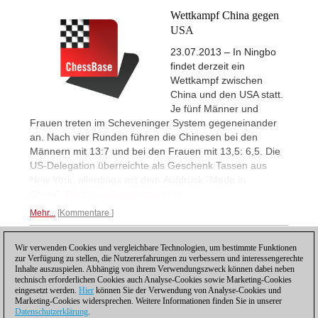
Wettkampf China gegen
USA
23.07.2013 – In Ningbo
findet derzeit ein
Wettkampf zwischen
China und den USA statt.
Je fünf Männer und
Frauen treten im Scheveninger System gegeneinander
an. Nach vier Runden führen die Chinesen bei den
Männern mit 13:7 und bei den Frauen mit 13,5: 6,5. Die
US-Delegation überreichte als Geschenk Tassen aus
New York, allerdings mit dem Aufdruck "Made in
China".
Partien und Impressionen...
Mehr...
Kommentare
Wir verwenden Cookies und vergleichbare Technologien, um bestimmte Funktionen
1
zur Verfügung zu stellen, die Nutzererfahrungen zu verbessern und interessengerechte
Inhalte auszuspielen. Abhängig von ihrem Verwendungszweck können dabei neben
technisch erforderlichen Cookies auch Analyse-Cookies sowie Marketing-Cookies
eingesetzt werden.
Hier
können Sie der Verwendung von Analyse-Cookies und
Marketing-Cookies widersprechen. Weitere Informationen finden Sie in unserer
Datenschutzerklärung
.