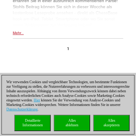
erfahren Sie in einer ausführlich kommentierten Partie!
Stohls Beitrag können Sie sich in dieser Wocche als
kostenlose Leseprobe ansehen - direkt als ChessBase
book am iPad, Tablet, Smartphone oder wo Sie sonst
einen Webbrowser zur Verfügung haben!
Mehr...
1
Wir verwenden Cookies und vergleichbare Technologien, um bestimmte Funktionen
Datenschutzhinweis
|
Impressum
|
Kontakt
|
Cookies Management
|
Lizenzen
|
zur Verfügung zu stellen, die Nutzererfahrungen zu verbessern und interessengerechte
Compliance Hotline
|
Home
Inhalte auszuspielen. Abhängig von ihrem Verwendungszweck können dabei neben
© 2017 ChessBase GmbH | Osterbekstraße 90a | 22083 Hamburg | Deutschland
technisch erforderlichen Cookies auch Analyse-Cookies sowie Marketing-Cookies
coldest news
eingesetzt werden.
Hier
können Sie der Verwendung von Analyse-Cookies und
Marketing-Cookies widersprechen. Weitere Informationen finden Sie in unserer
Datenschutzerklärung
.
Detaillierte
Alles
Alles
Informationen
ablehnen
akzeptieren