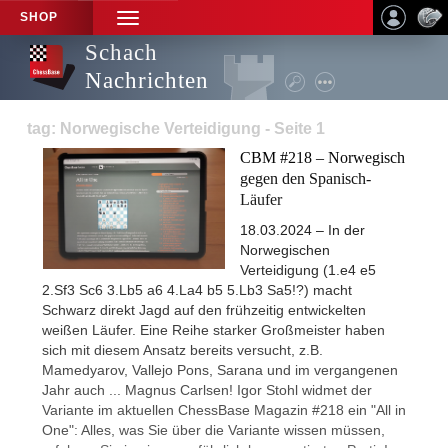
SHOP
TOGGLE
NAVIGATION
Schach
Nachrichten
tag: Norwegische Verteidigung - Seite 1
CBM #218 – Norwegisch
gegen den Spanisch-
Läufer
18.03.2024 – In der
Norwegischen
Verteidigung (1.e4 e5
2.Sf3 Sc6 3.Lb5 a6 4.La4 b5 5.Lb3 Sa5!?) macht
Schwarz direkt Jagd auf den frühzeitig entwickelten
weißen Läufer. Eine Reihe starker Großmeister haben
sich mit diesem Ansatz bereits versucht, z.B.
Mamedyarov, Vallejo Pons, Sarana und im vergangenen
Jahr auch ... Magnus Carlsen! Igor Stohl widmet der
Variante im aktuellen ChessBase Magazin #218 ein "All in
One": Alles, was Sie über die Variante wissen müssen,