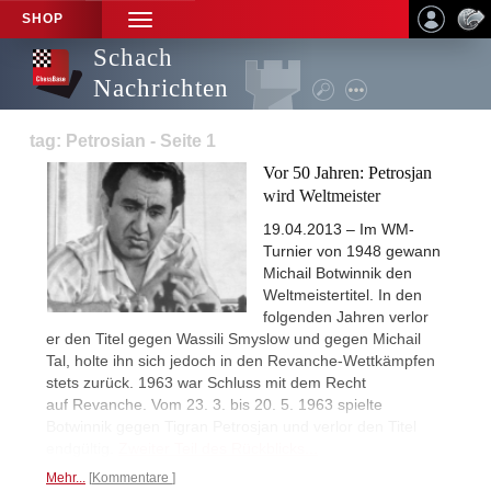
SHOP
TOGGLE
NAVIGATION
Schach
Nachrichten
tag: Petrosian - Seite 1
Vor 50 Jahren: Petrosjan
wird Weltmeister
19.04.2013 – Im WM-
Turnier von 1948 gewann
Michail Botwinnik den
Weltmeistertitel. In den
folgenden Jahren verlor
er den Titel gegen Wassili Smyslow und gegen Michail
Tal, holte ihn sich jedoch in den Revanche-Wettkämpfen
stets zurück. 1963 war Schluss mit dem Recht
auf Revanche. Vom 23. 3. bis 20. 5. 1963 spielte
Botwinnik gegen Tigran Petrosjan und verlor den Titel
endgültig.
Zweiter Teil des Rückblicks...
Mehr...
Kommentare