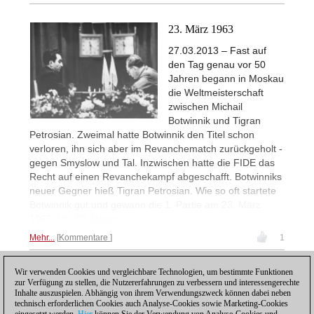
23. März 1963
27.03.2013 – Fast auf
den Tag genau vor 50
Jahren begann in Moskau
die Weltmeisterschaft
zwischen Michail
Botwinnik und Tigran
Petrosian. Zweimal hatte Botwinnik den Titel schon
verloren, ihn sich aber im Revanchematch zurückgeholt -
gegen Smyslow und Tal. Inzwischen hatte die FIDE das
Recht auf einen Revanchekampf abgeschafft. Botwinniks
neuer Gegner hieß Tigran Petrosian. Wie so oft startete
Botwinnik gut und gewann die 1. Partie am 23. März
1963.
Vor 50 Jahren...
Mehr...
Kommentare
1
Wir verwenden Cookies und vergleichbare Technologien, um bestimmte Funktionen
1
zur Verfügung zu stellen, die Nutzererfahrungen zu verbessern und interessengerechte
Inhalte auszuspielen. Abhängig von ihrem Verwendungszweck können dabei neben
technisch erforderlichen Cookies auch Analyse-Cookies sowie Marketing-Cookies