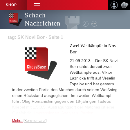
SHOP
TOGGLE
NAVIGATION
Schach
Nachrichten
tag: SK Novi Bor - Seite 1
Zwei Wettkämpfe in Novi
Bor
21.09.2013 – Der SK Novi
Bor richtet derzeit zwei
Wettkämpfe aus. Viktor
Laznicka trifft auf Veselin
Topalov und hat gestern
in der zweiten Partie des Matches durch seinen Weißsieg
einen Rückstand ausgeglichen. Im zweiten Wettkampf
führt Oleg Romanishin gegen den 18-jährigen Tadeus
Kriebel mit 1,5:0,5. Austragungsort der Matches ist eine
Glasfabrik.
Impressionen, Analysen, Partien...
Mehr...
Kommentare