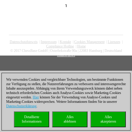
1
Datenschutzhinweis
|
Impressum
|
Kontakt
|
Cookies Management
|
Lizenzen
|
Compliance Hotline
|
Home
© 2017 ChessBase GmbH | Osterbekstraße 90a | 22083 Hamburg | Deutschland
coldest news
Wir verwenden Cookies und vergleichbare Technologien, um bestimmte Funktionen
zur Verfügung zu stellen, die Nutzererfahrungen zu verbessern und interessengerechte
Inhalte auszuspielen. Abhängig von ihrem Verwendungszweck können dabei neben
technisch erforderlichen Cookies auch Analyse-Cookies sowie Marketing-Cookies
eingesetzt werden.
Hier
können Sie der Verwendung von Analyse-Cookies und
Marketing-Cookies widersprechen. Weitere Informationen finden Sie in unserer
Datenschutzerklärung
.
Detaillierte
Alles
Alles
Informationen
ablehnen
akzeptieren