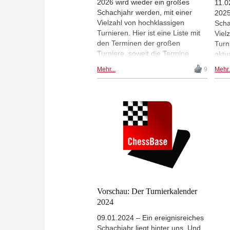
2026 wird wieder ein großes
11.0
Schachjahr werden, mit einer
2025
Vielzahl von hochklassigen
Scha
Turnieren. Hier ist eine Liste mit
Viel
den Terminen der großen
Turn
Turniere, soweit die Termine
aktua
schon feststehen. Die Liste wird
Term
Mehr...
9
Mehr.
fortlaufend aktualisiert, wenn sich
sowe
neue Termine ergeben.
fest
Vorschau: Der Turnierkalender
2024
09.01.2024 – Ein ereignisreiches
Schachjahr liegt hinter uns. Und