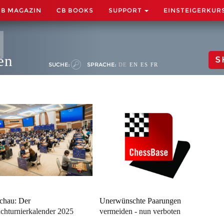
CB MAGAZIN
CB BOOKS
SUPPORT
EINSTEIGERKUR
en
S
SUCHE:
SPRACHE:
DE
EN
ES
FR
chau: Der
Unerwünschte Paarungen
chturnierkalender 2025
vermeiden - nun verboten