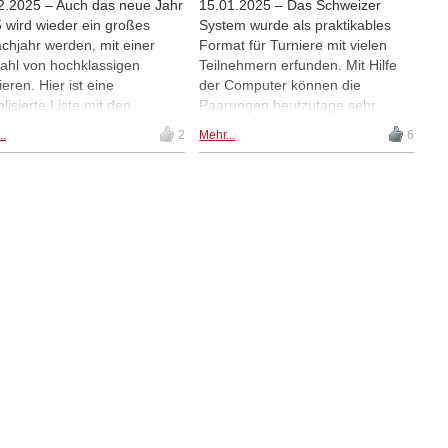
2.2025 – Auch das neue Jahr
15.01.2025 – Das Schweizer
 wird wieder ein großes
System wurde als praktikables
chjahr werden, mit einer
Format für Turniere mit vielen
zahl von hochklassigen
Teilnehmern erfunden. Mit Hilfe
ieren. Hier ist eine
der Computer können die
lisierte Liste mit den
Paarungen heutzutage sehr
inen der großen Turniere,
schnell und automatisch
..
2
Mehr...
6
it die Termine schon
ausgelost werden. Allerdings
stehen. | Foto: FIDE
greifen die Organisatoren
bisweilen ein, um bestimmte
unerwünschte Paarungen zu
vermeiden. Der internationale
Schiedsrichter Alon Shulman sagt
uns, was er von diesen
Manipulationen hält.