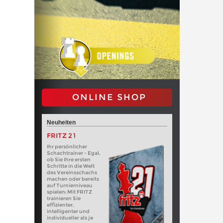
ONLINE SHOP
Neuheiten
FRITZ 21
Ihr persönlicher
Schachtrainer - Egal,
ob Sie Ihre ersten
Schritte in die Welt
des Vereinsschachs
machen oder bereits
auf Turnierniveau
spielen: Mit FRITZ
trainieren Sie
effizienter,
intelligenter und
individueller als je