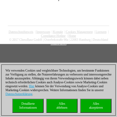
Datenschutzhinweis
|
Impressum
|
Kontakt
|
Cookies Management
|
Lizenzen
|
Compliance Hotline
|
Home
© 2017 ChessBase GmbH | Osterbekstraße 90a | 22083 Hamburg | Deutschland
coldest news
Wir verwenden Cookies und vergleichbare Technologien, um bestimmte Funktionen
zur Verfügung zu stellen, die Nutzererfahrungen zu verbessern und interessengerechte
Inhalte auszuspielen. Abhängig von ihrem Verwendungszweck können dabei neben
technisch erforderlichen Cookies auch Analyse-Cookies sowie Marketing-Cookies
eingesetzt werden.
Hier
können Sie der Verwendung von Analyse-Cookies und
Marketing-Cookies widersprechen. Weitere Informationen finden Sie in unserer
Datenschutzerklärung
.
Detaillierte
Alles
Alles
Informationen
ablehnen
akzeptieren