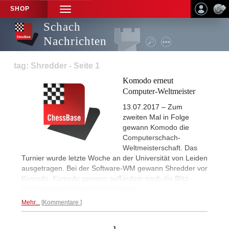
SHOP
TOGGLE
NAVIGATION
Schach
Nachrichten
tag: Shredder - Seite 1
Komodo erneut
Computer-Weltmeister
13.07.2017 – Zum
zweiten Mal in Folge
gewann Komodo die
Computerschach-
Weltmeisterschaft. Das
Turnier wurde letzte Woche an der Universität von Leiden
ausgetragen. Bei der Software-WM gewann Shredder vor
Komodo. Komodo gewann außerdem noch die Blitz-
Weltmeisterschaft nach Stichkampf.
Mehr...
Kommentare
1