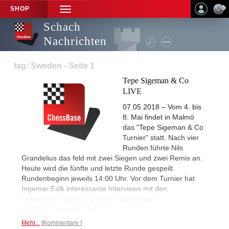
SHOP
TOGGLE
NAVIGATION
Schach
Nachrichten
tag: Sweden - Seite 1
Tepe Sigeman & Co
LIVE
07.05.2018 – Vom 4. bis
8. Mai findet in Malmö
das "Tepe Sigeman & Co
Turnier" statt. Nach vier
Runden führte Nils
Grandelius das feld mit zwei Siegen und zwei Remis an.
Heute wird die fünfte und letzte Runde gespeilt.
Rundenbeginn jeweils 14:00 Uhr. Vor dem Turnier hat
Ingemar Falk interessante Interviews mit den
Teilnehmern geführt. (Fotos: Turnierseite:
tepesigemanchess.com
)
Mehr...
Kommentare