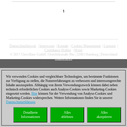
1
Datenschutzhinweis
|
Impressum
|
Kontakt
|
Cookies Management
|
Lizenzen
|
Compliance Hotline
|
Home
© 2017 ChessBase GmbH | Osterbekstraße 90a | 22083 Hamburg | Deutschland
coldest news
Wir verwenden Cookies und vergleichbare Technologien, um bestimmte Funktionen
zur Verfügung zu stellen, die Nutzererfahrungen zu verbessern und interessengerechte
Inhalte auszuspielen. Abhängig von ihrem Verwendungszweck können dabei neben
technisch erforderlichen Cookies auch Analyse-Cookies sowie Marketing-Cookies
eingesetzt werden.
Hier
können Sie der Verwendung von Analyse-Cookies und
Marketing-Cookies widersprechen. Weitere Informationen finden Sie in unserer
Datenschutzerklärung
.
Detaillierte
Alles
Alles
Informationen
ablehnen
akzeptieren