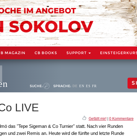
CB MAGAZIN
CB BOOKS
SUPPORT
EINSTEIGERKUR
en
S
SUCHE:
SPRACHE:
DE
EN
ES
FR
Co LIVE
Gefällt mir!
|
0 Kommentare
Malmö das "Tepe Sigeman & Co Turnier" statt. Nach vier Runden
iegen und zwei Remis an. Heute wird die fünfte und letzte Runde