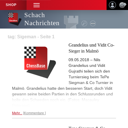
SHOP
TOGGLE
NAVIGATION
Schach
Nachrichten
tag: Sigeman - Seite 1
Grandelius und Vidit Co-
Sieger in Malmö
09.05.2018 – Nils
Grandelius und Vidit
Gujrathi teilen sich den
Turniersieg beim TePe
Siegman & Co Turnier in
Malmö. Grandelius hatte den besseren Start, doch Vidit
gewann seine beiden Partien in den Schlussrunden und
holte den Schweden noch ein. (Fotos: Macauley
Peterson)
Mehr...
Kommentare