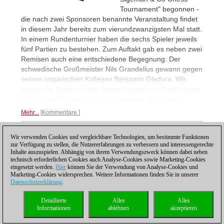
Tournament" begonnen -
die nach zwei Sponsoren benannte Veranstaltung findet
in diesem Jahr bereits zum vierundzwanzigsten Mal statt.
In einem Rundenturnier haben die sechs Spieler jeweils
fünf Partien zu bestehen. Zum Auftakt gab es neben zwei
Remisen auch eine entschiedene Begegnung: Der
schwedische Großmeister Nils Grandelius gewann gegen
seinen ungarischen Kollegen Benjamin Gledura. Wir
zeigen die Partie mit den Anmerkungen von Großmeister
Tiger Hillarp Persson. (Fotos: Macauley Peterson)
Mehr...
Kommentare
Wir verwenden Cookies und vergleichbare Technologien, um bestimmte Funktionen
1
zur Verfügung zu stellen, die Nutzererfahrungen zu verbessern und interessengerechte
Inhalte auszuspielen. Abhängig von ihrem Verwendungszweck können dabei neben
technisch erforderlichen Cookies auch Analyse-Cookies sowie Marketing-Cookies
eingesetzt werden.
Hier
können Sie der Verwendung von Analyse-Cookies und
Marketing-Cookies widersprechen. Weitere Informationen finden Sie in unserer
Datenschutzerklärung
.
Datenschutzhinweis
|
Impressum
|
Kontakt
|
Cookies Management
|
Lizenzen
|
Detaillierte
Alles
Alles
Compliance Hotline
|
Home
Informationen
ablehnen
akzeptieren
© 2017 ChessBase GmbH | Osterbekstraße 90a | 22083 Hamburg | Deutschland
coldest news