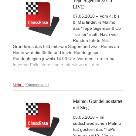
Tepe Sigeman & Co
LIVE
07.05.2018 – Vom 4. bis
8. Mai findet in Malmö
das "Tepe Sigeman & Co
Turnier" statt. Nach vier
Runden führte Nils
Grandelius das feld mit zwei Siegen und zwei Remis an.
Heute wird die fünfte und letzte Runde gespeilt.
Rundenbeginn jeweils 14:00 Uhr. Vor dem Turnier hat
Ingemar Falk interessante Interviews mit den
Teilnehmern geführt. (Fotos: Turnierseite:
tepesigemanchess.com
)
Mehr...
Kommentare
Malmö: Grandelius startet
mit Sieg
05.05.2018 – Im
südschwedischen Malmö
hat gestern das "TePe
Sigeman & Co Chess