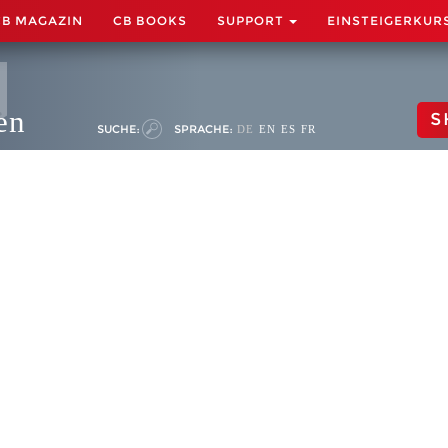
CB MAGAZIN
CB BOOKS
SUPPORT
EINSTEIGERKUR
en
S
SUCHE:
SPRACHE:
DE
EN
ES
FR