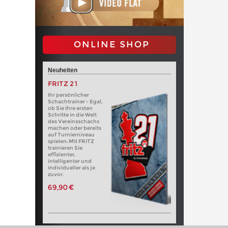
ONLINE SHOP
Neuheiten
FRITZ 21
Ihr persönlicher
Schachtrainer - Egal,
ob Sie Ihre ersten
Schritte in die Welt
des Vereinsschachs
machen oder bereits
auf Turnierniveau
spielen: Mit FRITZ
trainieren Sie
effizienter,
intelligenter und
individueller als je
zuvor.
69,90 €