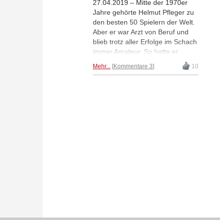
27.04.2019 – Mitte der 1970er
Jahre gehörte Helmut Pfleger zu
den besten 50 Spielern der Welt.
Aber er war Arzt von Beruf und
blieb trotz aller Erfolge im Schach
immer Amateur. So hatte er
gegen die Profis in Sachen
Mehr...
Kommentare 3
10
Theorie oft einen schweren
Stand. Trotzdem gewann er in
einem theoretischen Duell gegen
einen der größten
Eröffnungsexperten der
damaligen Zeit eine der
wichtigsten Partien in der
Geschichte der
Schacholympiaden. | Foto:
Helmut Pfleger | Foto: Hartmut
Metz