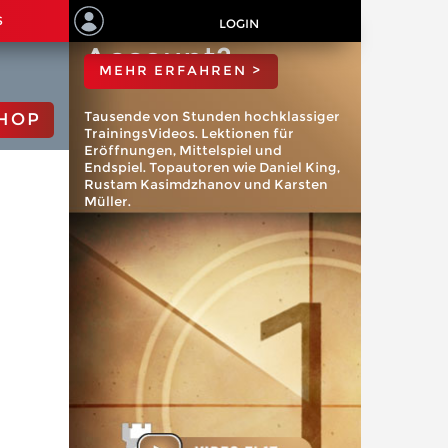
ChessBase
S
LOGIN
Account?
MEHR ERFAHREN >
Tausende von Stunden hochklassiger
HOP
TrainingsVideos. Lektionen für
Eröffnungen, Mittelspiel und
Endspiel. Topautoren wie Daniel King,
Rustam Kasimdzhanov und Karsten
Müller.