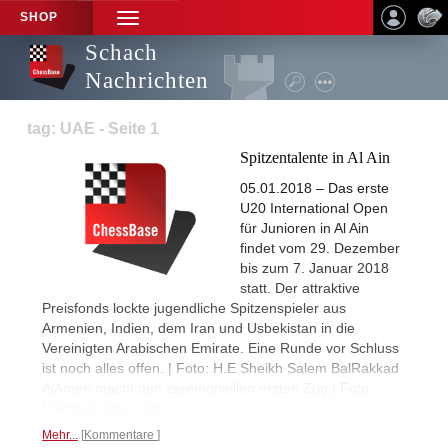
SHOP
TOGGLE
NAVIGATION
Schach
Nachrichten
tag: UAE - Seite 1
Spitzentalente in Al Ain
05.01.2018 – Das erste
U20 International Open
für Junioren in Al Ain
findet vom 29. Dezember
bis zum 7. Januar 2018
statt. Der attraktive
Preisfonds lockte jugendliche Spitzenspieler aus
Armenien, Indien, dem Iran und Usbekistan in die
Vereinigten Arabischen Emirate. Eine Runde vor Schluss
ist noch alles offen. | Foto: H.E Sheikh Salem BalRakkad
AlAmeri macht den zeremoniellen ersten Zug | Foto:
Enkhtuul Altan-Ulzii
Mehr...
Kommentare