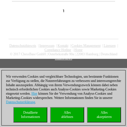
1
Datenschutzhinweis
|
Impressum
|
Kontakt
|
Cookies Management
|
Lizenzen
|
Compliance Hotline
|
Home
© 2017 ChessBase GmbH | Osterbekstraße 90a | 22083 Hamburg | Deutschland
coldest news
Wir verwenden Cookies und vergleichbare Technologien, um bestimmte Funktionen
zur Verfügung zu stellen, die Nutzererfahrungen zu verbessern und interessengerechte
Inhalte auszuspielen. Abhängig von ihrem Verwendungszweck können dabei neben
technisch erforderlichen Cookies auch Analyse-Cookies sowie Marketing-Cookies
eingesetzt werden.
Hier
können Sie der Verwendung von Analyse-Cookies und
Marketing-Cookies widersprechen. Weitere Informationen finden Sie in unserer
Datenschutzerklärung
.
Detaillierte
Alles
Alles
Informationen
ablehnen
akzeptieren