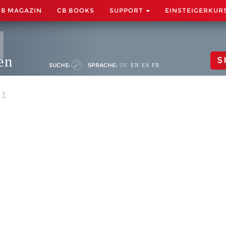
CB MAGAZIN
CB BOOKS
SUPPORT
EINSTEIGERKUR
en
S
SUCHE:
SPRACHE:
DE
EN
ES
FR
 1