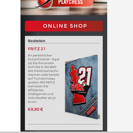
ONLINE SHOP
Neuheiten
FRITZ 21
Ihr persönlicher
Schachtrainer - Egal,
ob Sie Ihre ersten
Schritte in die Welt
des Vereinsschachs
machen oder bereits
auf Turnierniveau
spielen: Mit FRITZ
trainieren Sie
effizienter,
intelligenter und
individueller als je
zuvor.
69,90 €