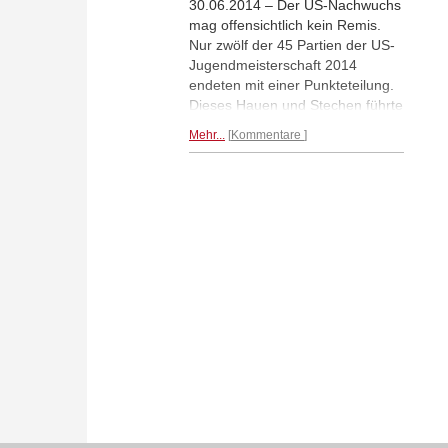
30.06.2014 – Der US-Nachwuchs
mag offensichtlich kein Remis.
Nur zwölf der 45 Partien der US-
Jugendmeisterschaft 2014
endeten mit einer Punkteteilung.
Dieses Hauen und Stechen führte
immer wieder zu
Mehr...
Kommentare
Führungswechseln an der Spitze,
doch am Ende setzte sich der
Favorit Kayden Troff durch. Er
wurde mit 7 aus 9 amerikanischer
Jugendmeister.
Mehr...