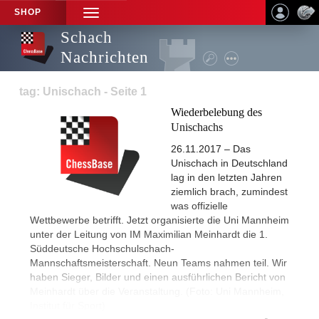
SHOP
TOGGLE
NAVIGATION
Schach
Nachrichten
tag: Unischach - Seite 1
Wiederbelebung des
Unischachs
26.11.2017 – Das
Unischach in Deutschland
lag in den letzten Jahren
ziemlich brach, zumindest
was offizielle
Wettbewerbe betrifft. Jetzt organisierte die Uni Mannheim
unter der Leitung von IM Maximilian Meinhardt die 1.
Süddeutsche Hochschulschach-
Mannschaftsmeisterschaft. Neun Teams nahmen teil. Wir
haben Sieger, Bilder und einen ausführlichen Bericht von
Meinhardt über die Veranstaltung. (Foto: Uni Mannheim,
Institut für Sport)