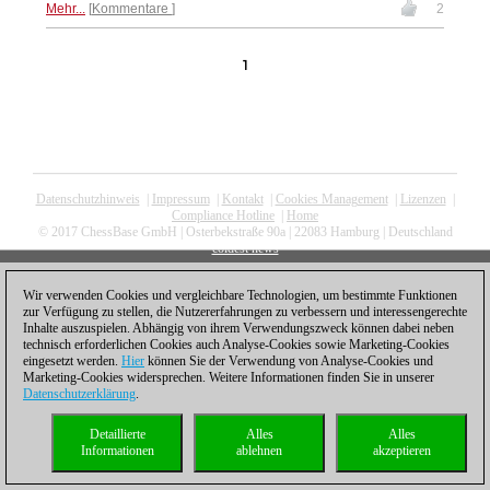
Mehr...
Kommentare
2
1
Datenschutzhinweis
|
Impressum
|
Kontakt
|
Cookies Management
|
Lizenzen
|
Compliance Hotline
|
Home
© 2017 ChessBase GmbH | Osterbekstraße 90a | 22083 Hamburg | Deutschland
coldest news
Wir verwenden Cookies und vergleichbare Technologien, um bestimmte Funktionen
zur Verfügung zu stellen, die Nutzererfahrungen zu verbessern und interessengerechte
Inhalte auszuspielen. Abhängig von ihrem Verwendungszweck können dabei neben
technisch erforderlichen Cookies auch Analyse-Cookies sowie Marketing-Cookies
eingesetzt werden.
Hier
können Sie der Verwendung von Analyse-Cookies und
Marketing-Cookies widersprechen. Weitere Informationen finden Sie in unserer
Datenschutzerklärung
.
Detaillierte
Alles
Alles
Informationen
ablehnen
akzeptieren